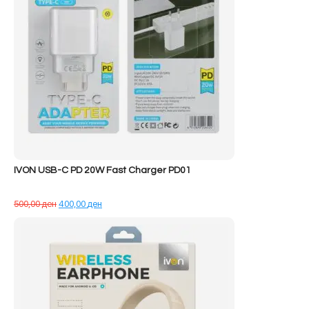
IVON USB-C PD 20W Fast Charger PD01
Çmimi
Çmimi
500,00
ден
400,00
ден
origjinal
i
qe:
tanishëm
500,00 ден.
është:
400,00 ден.