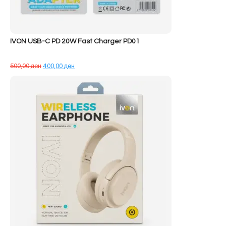
IVON USB-C PD 20W Fast Charger PD01
Çmimi
Çmimi
500,00
ден
400,00
ден
origjinal
i
qe:
tanishëm
500,00 ден.
është:
400,00 ден.