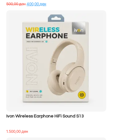
Çmimi
Çmimi
500,00
ден
400,00
ден
origjinal
i
qe:
tanishëm
500,00 ден.
është:
400,00 ден.
Ivon Wireless Earphone HiFi Sound S13
1.500,00
ден