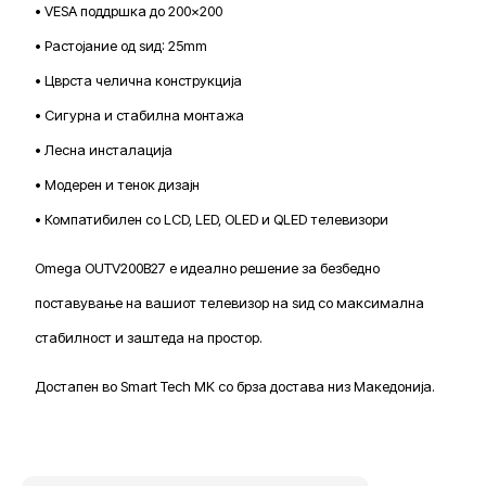
• VESA поддршка до 200×200
• Растојание од ѕид: 25mm
• Цврста челична конструкција
• Сигурна и стабилна монтажа
• Лесна инсталација
• Модерен и тенок дизајн
• Компатибилен со LCD, LED, OLED и QLED телевизори
Omega OUTV200B27 е идеално решение за безбедно
поставување на вашиот телевизор на ѕид со максимална
стабилност и заштеда на простор.
Достапен во Smart Tech MK со брза достава низ Македонија.