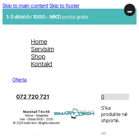
Skip to main content
Skip to footer
1-3 ditë
Mbi
1000.- MKD
posta gratis
Home
Servisim
Shop
Kontakt
Oferta
072 720 721
0
S’ka
Marshall Tito 46
produkte në
Tetove – Maqedoni

Hen – Shtune 09:00 – 20:00

shportë.