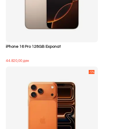
iPhone 16 Pro 128GB Exponat
44.820,00
ден
-5%