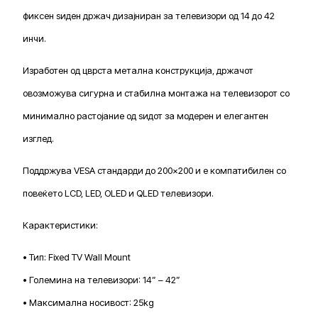
фиксен ѕиден држач дизајниран за телевизори од 14 до 42
инчи.
Изработен од цврста метална конструкција, држачот
овозможува сигурна и стабилна монтажа на телевизорот со
минимално растојание од ѕидот за модерен и елегантен
изглед.
Поддржува VESA стандарди до 200×200 и е компатибилен со
повеќето LCD, LED, OLED и QLED телевизори.
Карактеристики:
• Тип: Fixed TV Wall Mount
• Големина на телевизори: 14” – 42”
• Максимална носивост: 25kg