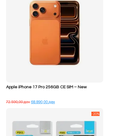
Apple iPhone 17 Pro 256GB CE SIM – New
Çmimi
Çmimi
72.590,00
ден
68.890,00
ден
origjinal
i
qe:
tanishëm
-20%
72.590,00 ден.
është:
68.890,00 ден.