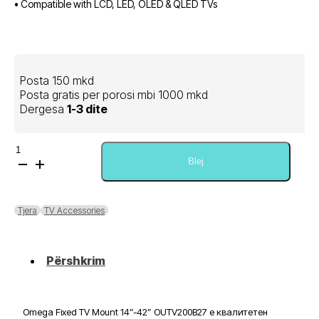
• Compatible with LCD, LED, OLED & QLED TVs
Posta 150 mkd
Posta gratis per porosi mbi 1000 mkd
Dergesa
1-3 dite
Sasi
Omega
Blej
Fixed
TV
Mount
Tjera
TV Accessories
14”-42”
OUTV200B27
Përshkrim
Omega Fixed TV Mount 14”-42” OUTV200B27 е квалитетен