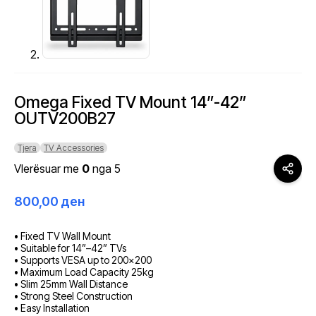
Omega Fixed TV Mount 14”-42”
OUTV200B27
Tjera
TV Accessories
Vlerësuar me
0
nga 5
800,00
ден
• Fixed TV Wall Mount
• Suitable for 14”–42” TVs
• Supports VESA up to 200×200
• Maximum Load Capacity 25kg
• Slim 25mm Wall Distance
• Strong Steel Construction
• Easy Installation