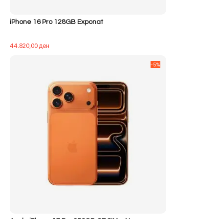
iPhone 16 Pro 128GB Exponat
44.820,00
ден
-5%