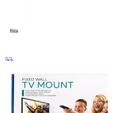
Kyçu
🔍
🔍