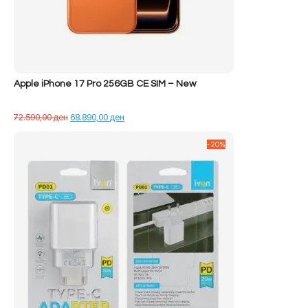
Apple iPhone 17 Pro 256GB CE SIM – New
Çmimi
Çmimi
72.590,00
ден
68.890,00
ден
origjinal
i
qe:
tanishëm
-20%
72.590,00 ден.
është:
68.890,00 ден.