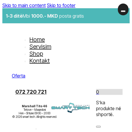
Skip to main content
Skip to footer
1-3 ditë
Mbi
1000.- MKD
posta gratis
Home
Servisim
Shop
Kontakt
Oferta
072 720 721
0
S’ka
Marshall Tito 46
produkte në
Tetove – Maqedoni

Hen – Shtune 09:00 – 20:00

shportë.