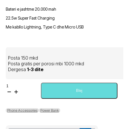
Bateri e jashtme 20.000 mah
22.5w Super Fast Charging
Me kabllo Lightning, Type C dhe Micro USB
Posta 150 mkd
Posta gratis per porosi mbi 1000 mkd
Dergesa
1-3 dite
Sasi
OX
Blej
Power
Power
Bank
Phone Accessories
Power Bank
20.000mah
PC4-
2