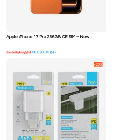
Apple iPhone 17 Pro 256GB CE SIM – New
Çmimi
Çmimi
72.590,00
ден
68.890,00
ден
origjinal
i
qe:
tanishëm
-20%
72.590,00 ден.
është:
68.890,00 ден.