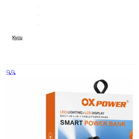
Kyçu
🔍
🔍