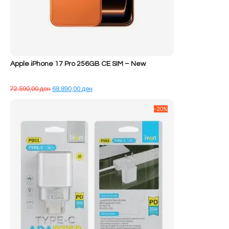
Apple iPhone 17 Pro 256GB CE SIM – New
Çmimi
Çmimi
72.590,00
ден
68.890,00
ден
origjinal
i
qe:
tanishëm
-20%
72.590,00 ден.
është:
68.890,00 ден.