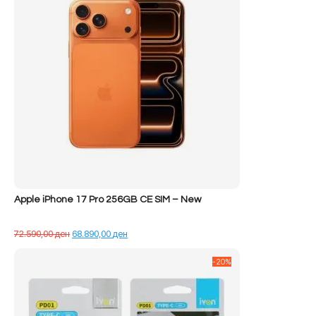
Apple iPhone 17 Pro 256GB CE SIM – New
Çmimi
Çmimi
72.590,00
ден
68.890,00
ден
origjinal
i
qe:
tanishëm
-20%
72.590,00 ден.
është:
68.890,00 ден.