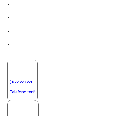
Apple 35w charger & Usb-C – Usb-C Cable 1m 1/1
1.200,00
ден
-5%
Apple iPhone 17 Pro 256GB CE SIM – New