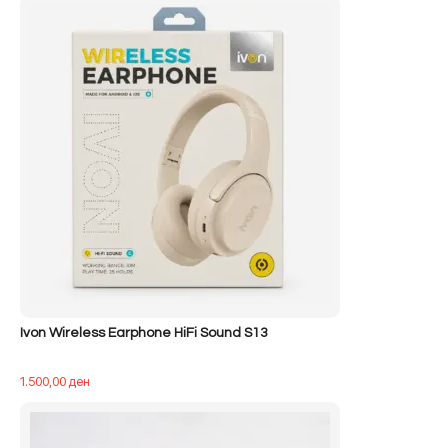
qe:
tanishëm
500,00 ден.
është:
400,00 ден.
Ivon Wireless Earphone HiFi Sound S13
1.500,00
ден