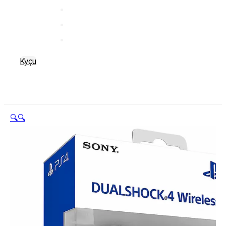
Kyçu
🔍
🔍