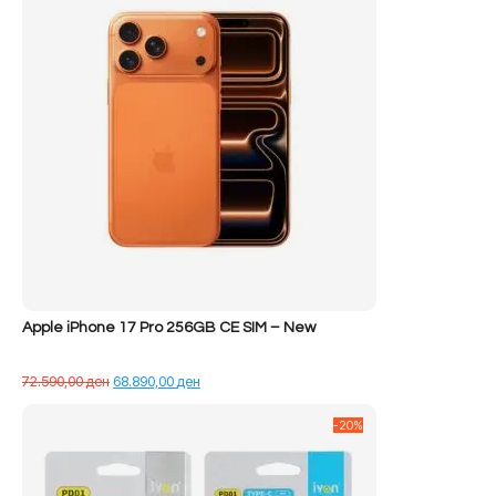
Apple iPhone 17 Pro 256GB CE SIM – New
Çmimi
Çmimi
72.590,00
ден
68.890,00
ден
origjinal
i
qe:
tanishëm
-20%
72.590,00 ден.
është:
68.890,00 ден.