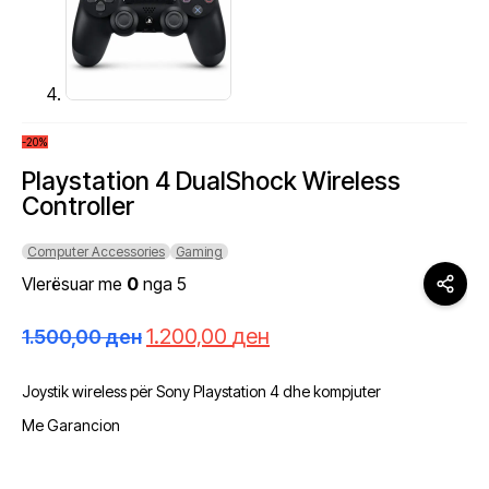
-20%
Playstation 4 DualShock Wireless
Controller
Computer Accessories
Gaming
Vlerësuar me
0
nga 5
Çmimi
Çmimi
1.200,00
ден
1.500,00
ден
origjinal
i
qe:
tanishëm
Joystik wireless për Sony Playstation 4 dhe kompjuter
1.500,00 ден.
është:
1.200,00 ден.
Me Garancion