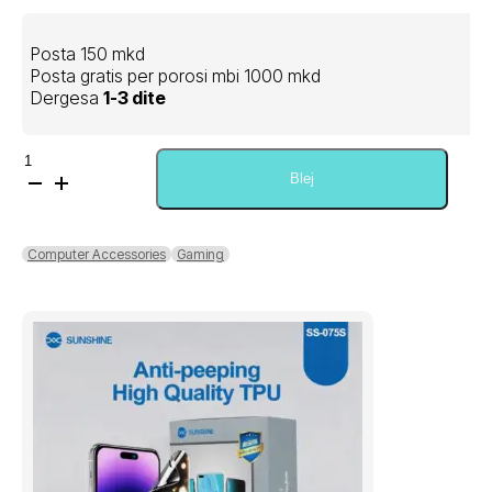
Posta 150 mkd
Posta gratis per porosi mbi 1000 mkd
Dergesa
1-3 dite
Sasi
Playstation
Blej
4
DualShock
Wireless
Computer Accessories
Gaming
Controller