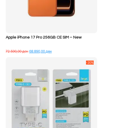
Apple iPhone 17 Pro 256GB CE SIM – New
Çmimi
Çmimi
72.590,00
ден
68.890,00
ден
origjinal
i
qe:
tanishëm
-20%
72.590,00 ден.
është:
68.890,00 ден.