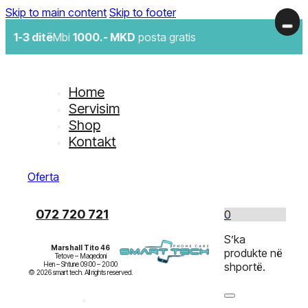
Skip to main content
Skip to footer
1-3 ditë
Mbi
1000.- MKD
posta gratis
Home
Servisim
Shop
Kontakt
Oferta
072 720 721
0
S’ka
Marshall Tito 46
produkte në
Tetove – Maqedoni

Hen – Shtune 09:00 – 20:00

shportë.