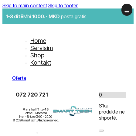
Skip to main content
Skip to footer
1-3 ditë
Mbi
1000.- MKD
posta gratis
Home
Servisim
Shop
Kontakt
Oferta
072 720 721
0
S’ka
Marshall Tito 46
produkte në
Tetove – Maqedoni

Hen – Shtune 09:00 – 20:00

shportë.