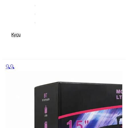
Kyçu
🔍
🔍