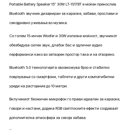
Portable Battery Speaker 15″ 30W LT-1517BT е моќен пренослив
Bluetooth звучник дизајниран за караоке, забави, прослави и
секојдневно уживање во музика.
Со голем 15-инчен Woofer и 30W излезна моќност, звучникот
обезбедува силен звук, длабок бас и одлични аудио
перформанси како во затворен простор така и на отворено.
Bluetooth 5.0 технологијата овозможува брзо и стабилно
поврзување со смартфони, таблети и други компатибилни
уреди на растојание до 10 метри.
Вклучениот безжичен микрофон го прави идеален за караоке,
говори и настани, додека RGB светлосните ефекти создаваат
дополнителна атмосфера за секоја забава.