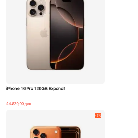
iPhone 16 Pro 128GB Exponat
44.820,00
ден
-5%