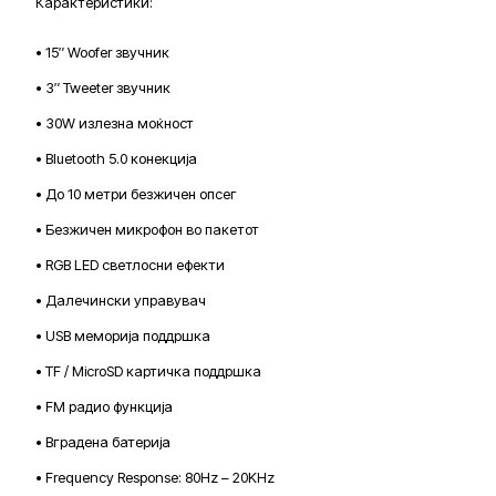
Карактеристики:
• 15″ Woofer звучник
• 3″ Tweeter звучник
• 30W излезна моќност
• Bluetooth 5.0 конекција
• До 10 метри безжичен опсег
• Безжичен микрофон во пакетот
• RGB LED светлосни ефекти
• Далечински управувач
• USB меморија поддршка
• TF / MicroSD картичка поддршка
• FM радио функција
• Вградена батерија
• Frequency Response: 80Hz – 20KHz