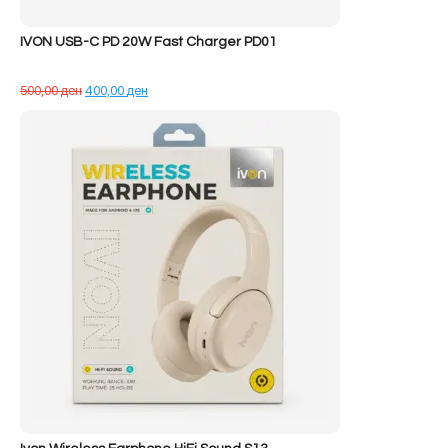
IVON USB-C PD 20W Fast Charger PD01
Çmimi
Çmimi
500,00
ден
400,00
ден
origjinal
i
qe:
tanishëm
500,00 ден.
është:
400,00 ден.