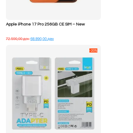
Apple iPhone 17 Pro 256GB CE SIM – New
Çmimi
Çmimi
72.590,00
ден
68.890,00
ден
origjinal
i
qe:
tanishëm
-20%
72.590,00 ден.
është:
68.890,00 ден.