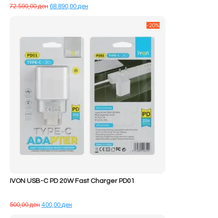
Çmimi
Çmimi
72.590,00
ден
68.890,00
ден
origjinal
i
qe:
tanishëm
-20%
72.590,00 ден.
është:
68.890,00 ден.
IVON USB-C PD 20W Fast Charger PD01
Çmimi
Çmimi
500,00
ден
400,00
ден
origjinal
i