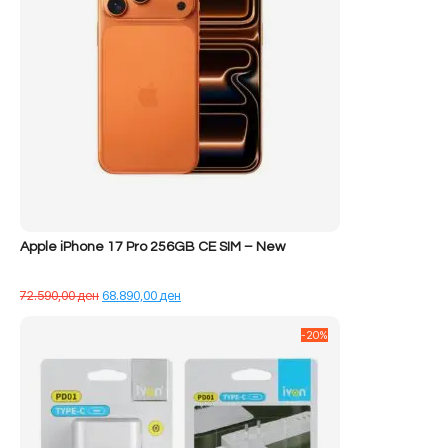
Apple iPhone 17 Pro 256GB CE SIM – New
Çmimi
Çmimi
72.590,00
ден
68.890,00
ден
origjinal
i
qe:
tanishëm
-20%
72.590,00 ден.
është:
68.890,00 ден.