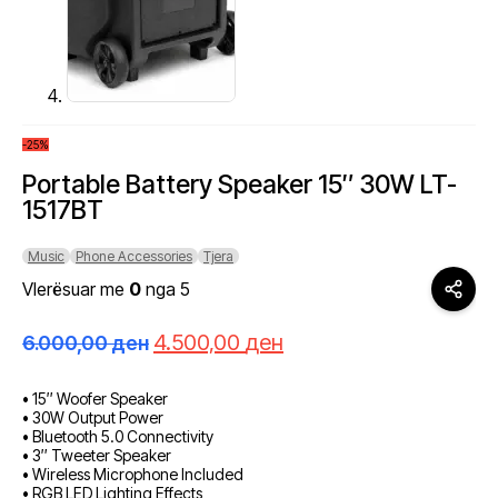
-25%
Portable Battery Speaker 15″ 30W LT-
1517BT
Music
Phone Accessories
Tjera
Vlerësuar me
0
nga 5
Çmimi
Çmimi
4.500,00
ден
6.000,00
ден
origjinal
i
qe:
tanishëm
• 15″ Woofer Speaker
6.000,00 ден.
është:
• 30W Output Power
4.500,00 ден.
• Bluetooth 5.0 Connectivity
• 3″ Tweeter Speaker
• Wireless Microphone Included
• RGB LED Lighting Effects