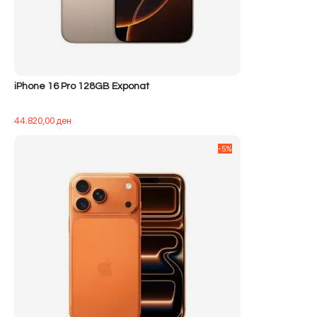
iPhone 16 Pro 128GB Exponat
44.820,00
ден
-5%