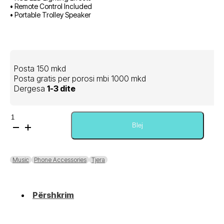
• Remote Control Included
• Portable Trolley Speaker
Posta 150 mkd
Posta gratis per porosi mbi 1000 mkd
Dergesa
1-3 dite
Sasi
Portable
Blej
Battery
Speaker
15"
Music
Phone Accessories
Tjera
30W
LT-
1517BT
Përshkrim