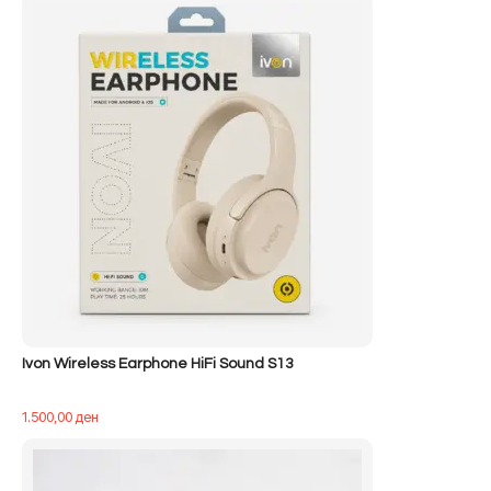
qe:
tanishëm
500,00 ден.
është:
400,00 ден.
Ivon Wireless Earphone HiFi Sound S13
1.500,00
ден