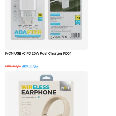
IVON USB-C PD 20W Fast Charger PD01
Çmimi
Çmimi
500,00
ден
400,00
ден
origjinal
i
qe:
tanishëm
500,00 ден.
është:
400,00 ден.