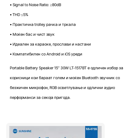
• Signal to Noise Ratio: ≥80dB
• THD ≤5%
• Практична trolley рачка и тркала
• Моќен бас и чист звук
• Идеален за караоке, прослави и настани
• Компатибилен со Android и iOS уреди
Portable Battery Speaker 15″ 30W LT-1517BT е одличен избор за
корисници кои бараат голем и моќен Bluetooth звучник со
безжичен микрофон, RGB осветлување и одлични аудио
перформанси за секоја пригода.