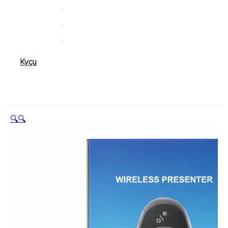
Kyçu
🔍
🔍