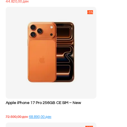
44.820,00
ден
-5%
Apple iPhone 17 Pro 256GB CE SIM – New
Çmimi
Çmimi
72.590,00
ден
68.890,00
ден
origjinal
i
qe:
tanishëm