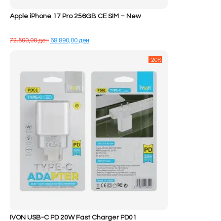
Apple iPhone 17 Pro 256GB CE SIM – New
Çmimi
Çmimi
72.590,00
ден
68.890,00
ден
origjinal
i
qe:
tanishëm
-20%
72.590,00 ден.
është:
68.890,00 ден.
IVON USB-C PD 20W Fast Charger PD01