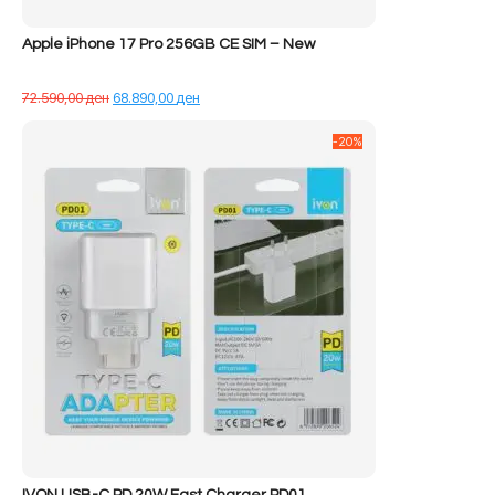
Apple iPhone 17 Pro 256GB CE SIM – New
Çmimi
Çmimi
72.590,00
ден
68.890,00
ден
origjinal
i
qe:
tanishëm
-20%
72.590,00 ден.
është:
68.890,00 ден.