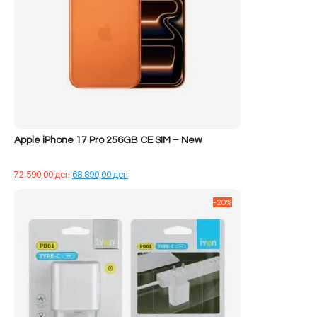
Apple iPhone 17 Pro 256GB CE SIM – New
Çmimi
Çmimi
72.590,00
ден
68.890,00
ден
origjinal
i
qe:
tanishëm
-20%
72.590,00 ден.
është:
68.890,00 ден.