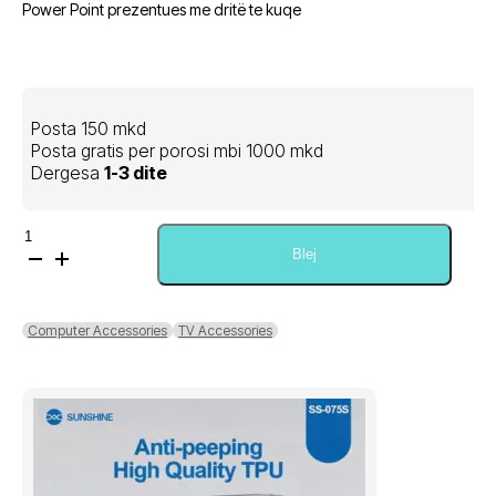
Power Point prezentues me dritë te kuqe
Posta 150 mkd
Posta gratis per porosi mbi 1000 mkd
Dergesa
1-3 dite
Sasi
Red
Blej
Laser
PPT
Wireless
Computer Accessories
TV Accessories
Presenter