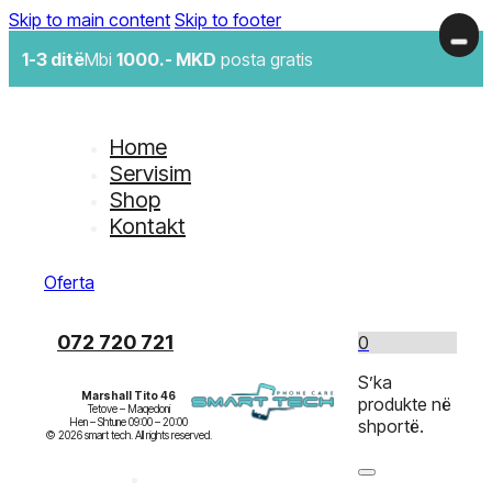
Skip to main content
Skip to footer
1-3 ditë
Mbi
1000.- MKD
posta gratis
Home
Servisim
Shop
Kontakt
Oferta
072 720 721
0
S’ka
Marshall Tito 46
produkte në
Tetove – Maqedoni

Hen – Shtune 09:00 – 20:00

shportë.