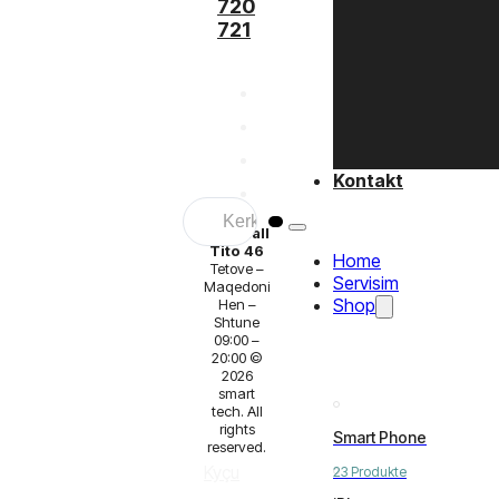
720
721
Kontakt
Search
...
Marshall
Tito 46
Home
Tetove –
Servisim
Maqedoni
Shop
Hen –
Shtune
09:00 –
20:00 ©
2026
smart
tech. All
rights
Smart Phone
reserved.
Kyçu
23 Produkte