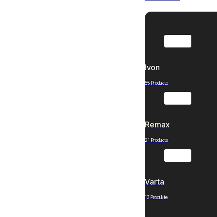
Ivon
55 Produkte
Remax
21 Produkte
Varta
13 Produkte