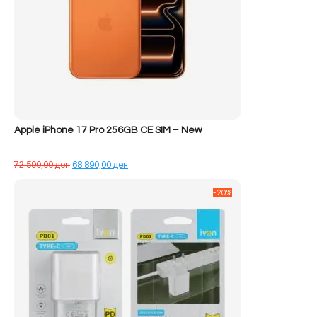
Apple iPhone 17 Pro 256GB CE SIM – New
Çmimi
Çmimi
72.590,00
ден
68.890,00
ден
origjinal
i
qe:
tanishëm
-20%
72.590,00 ден.
është:
68.890,00 ден.