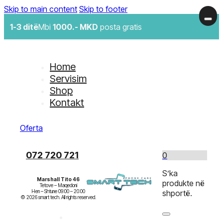
Skip to main content
Skip to footer
1-3 ditë
Mbi
1000.- MKD
posta gratis
Home
Servisim
Shop
Kontakt
Oferta
072 720 721
0
S’ka
Marshall Tito 46
produkte në
Tetove – Maqedoni

Hen – Shtune 09:00 – 20:00

shportë.