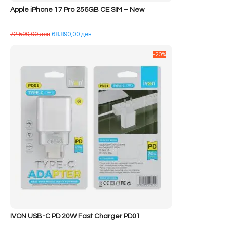
Apple iPhone 17 Pro 256GB CE SIM – New
Çmimi
Çmimi
72.590,00
ден
68.890,00
ден
origjinal
i
qe:
tanishëm
-20%
72.590,00 ден.
është:
68.890,00 ден.
IVON USB-C PD 20W Fast Charger PD01