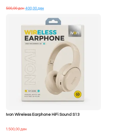
Çmimi
Çmimi
500,00
ден
400,00
ден
origjinal
i
qe:
tanishëm
500,00 ден.
është:
400,00 ден.
Ivon Wireless Earphone HiFi Sound S13
1.500,00
ден