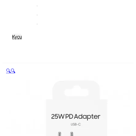
Kyçu
🔍
🔍