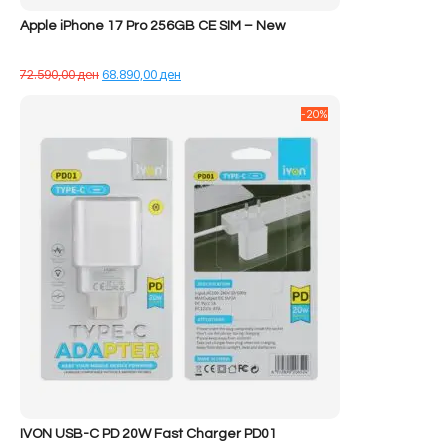
Apple iPhone 17 Pro 256GB CE SIM – New
Çmimi
Çmimi
72.590,00
ден
68.890,00
ден
origjinal
i
qe:
tanishëm
-20%
72.590,00 ден.
është:
68.890,00 ден.
IVON USB-C PD 20W Fast Charger PD01