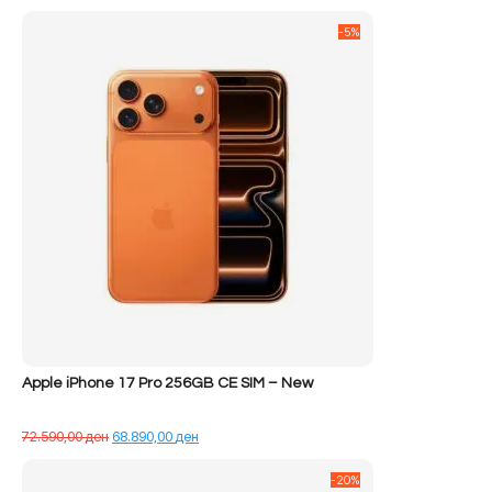
-5%
Apple iPhone 17 Pro 256GB CE SIM – New
Çmimi
Çmimi
72.590,00
ден
68.890,00
ден
origjinal
i
qe:
tanishëm
-20%
72.590,00 ден.
është: