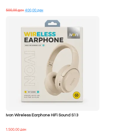
Çmimi
Çmimi
500,00
ден
400,00
ден
origjinal
i
qe:
tanishëm
500,00 ден.
është:
400,00 ден.
Ivon Wireless Earphone HiFi Sound S13
1.500,00
ден