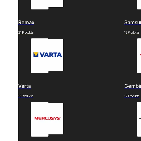
Remax
Samsu
21 Produkte
18 Produkte
Varta
Gembi
13 Produkte
12 Produkte