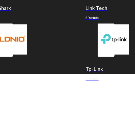
Shark
Link Tech
5 Produkte
Tp-Link
3 Produkte