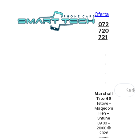
Oferta
072
720
721
Search
...
Marshall
Tito 46
Tetove –
Maqedoni
Hen –
Shtune
09:00 –
20:00 ©
2026
smart