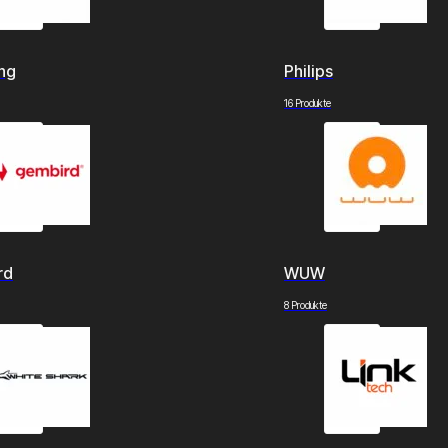
ng
Philips
16 Produkte
rd
WUW
8 Produkte