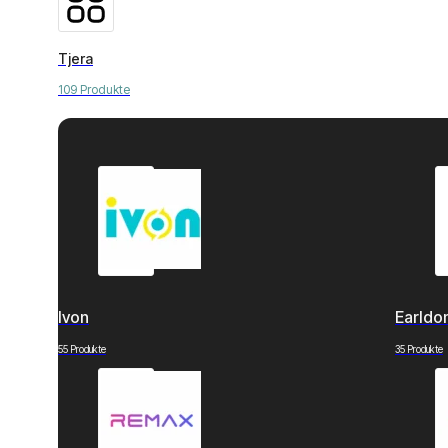
Tjera
109 Produkte
Ivon
Earld
55 Produkte
35 Produkte