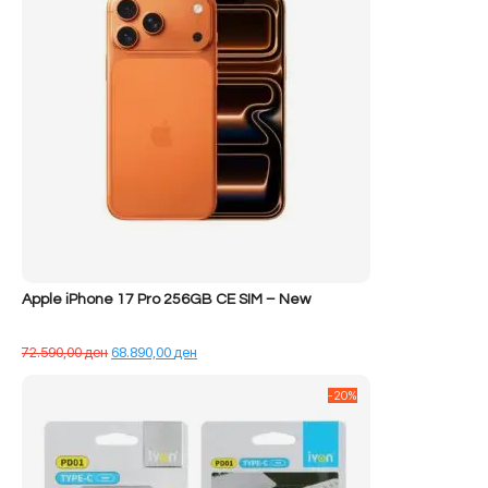
Apple iPhone 17 Pro 256GB CE SIM – New
Çmimi
Çmimi
72.590,00
ден
68.890,00
ден
origjinal
i
qe:
tanishëm
-20%
72.590,00 ден.
është:
68.890,00 ден.