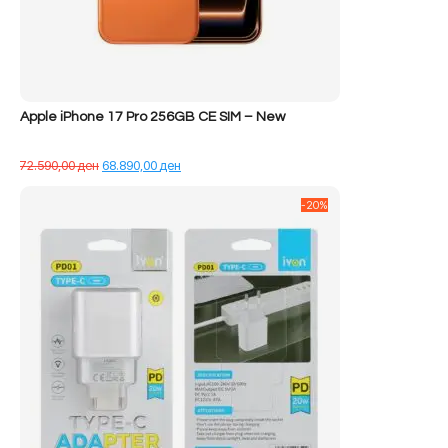
Apple iPhone 17 Pro 256GB CE SIM – New
Çmimi
Çmimi
72.590,00
ден
68.890,00
ден
origjinal
i
qe:
tanishëm
-20%
72.590,00 ден.
është:
68.890,00 ден.