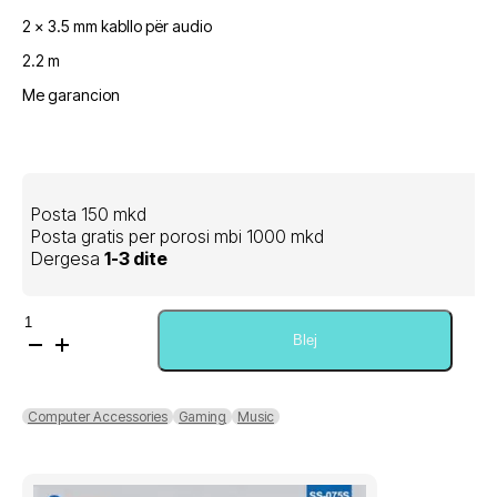
qe:
tanishëm
2 x 3.5 mm kabllo për audio
1.000,00 ден.
është:
800,00 ден.
2.2 m
Me garancion
Posta 150 mkd
Posta gratis per porosi mbi 1000 mkd
Dergesa
1-3 dite
Sasi
SBOX
Blej
Gaming
Headset
HS-
Computer Accessories
Gaming
Music
302