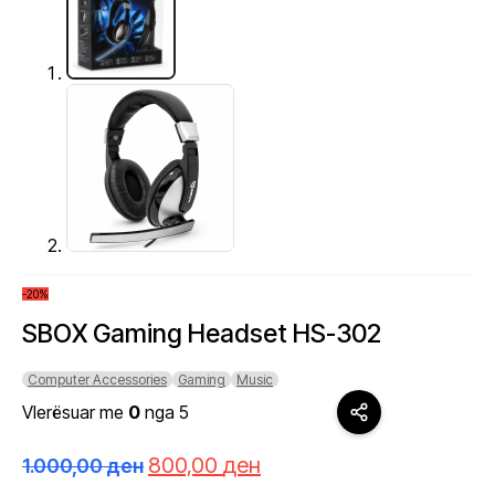
-20%
SBOX Gaming Headset HS-302
Computer Accessories
Gaming
Music
Vlerësuar me
0
nga 5
Çmimi
Çmimi
800,00
ден
1.000,00
ден
origjinal
i