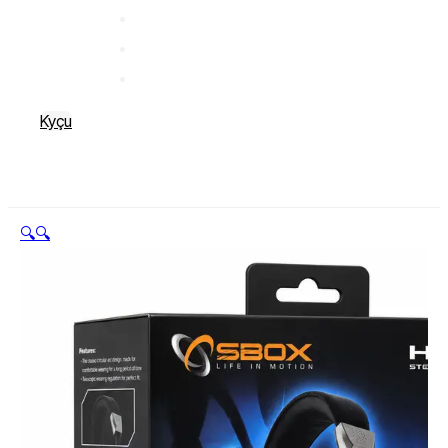
Kyçu
🔍
🔍