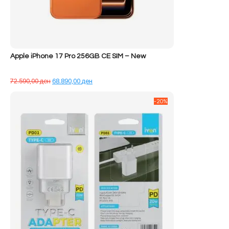
Apple iPhone 17 Pro 256GB CE SIM – New
Çmimi
Çmimi
72.590,00
ден
68.890,00
ден
origjinal
i
qe:
tanishëm
-20%
72.590,00 ден.
është:
68.890,00 ден.