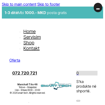
Skip to main content
Skip to footer
1-3 ditë
Mbi
1000.- MKD
posta gratis
Home
Servisim
Shop
Kontakt
Oferta
072 720 721
0
S’ka
Marshall Tito 46
produkte në
Tetove – Maqedoni

Hen – Shtune 09:00 – 20:00

shportë.