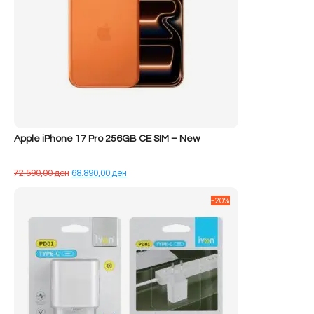
Apple iPhone 17 Pro 256GB CE SIM – New
Çmimi
Çmimi
72.590,00
ден
68.890,00
ден
origjinal
i
qe:
tanishëm
-20%
72.590,00 ден.
është:
68.890,00 ден.