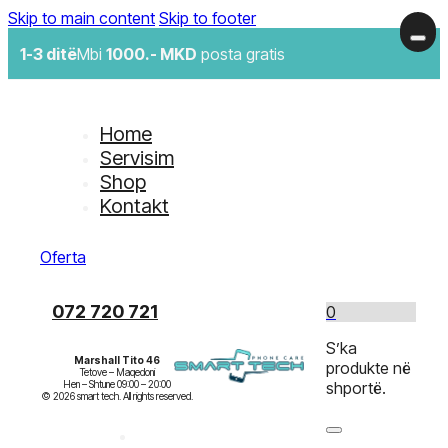
Skip to main content
Skip to footer
1-3 ditë
Mbi
1000.- MKD
posta gratis
Home
Servisim
Shop
Kontakt
Oferta
072 720 721
0
S’ka
Marshall Tito 46
produkte në
Tetove – Maqedoni

Hen – Shtune 09:00 – 20:00

shportë.