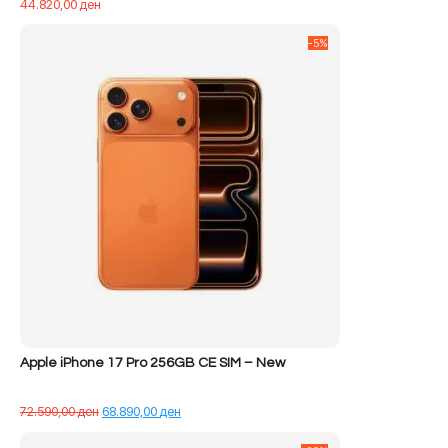
44.820,00
ден
-5%
Apple iPhone 17 Pro 256GB CE SIM – New
Çmimi
Çmimi
72.590,00
ден
68.890,00
ден
origjinal
i
qe:
tanishëm