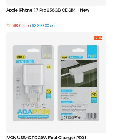
Apple iPhone 17 Pro 256GB CE SIM – New
Çmimi
Çmimi
72.590,00
ден
68.890,00
ден
origjinal
i
qe:
tanishëm
-20%
72.590,00 ден.
është:
68.890,00 ден.
IVON USB-C PD 20W Fast Charger PD01