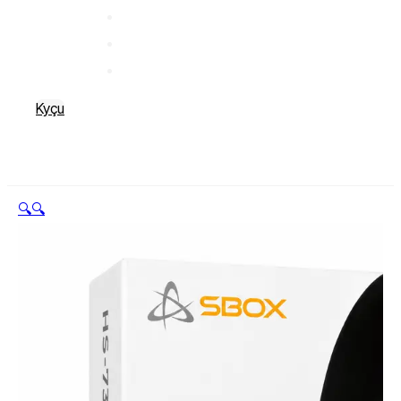
Kyçu
🔍
🔍