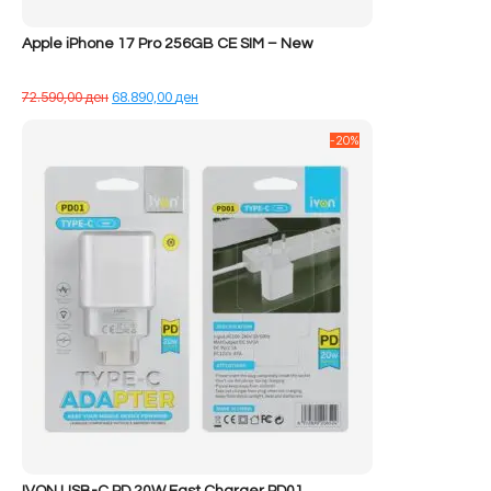
Apple iPhone 17 Pro 256GB CE SIM – New
Çmimi
Çmimi
72.590,00
ден
68.890,00
ден
origjinal
i
qe:
tanishëm
-20%
72.590,00 ден.
është:
68.890,00 ден.