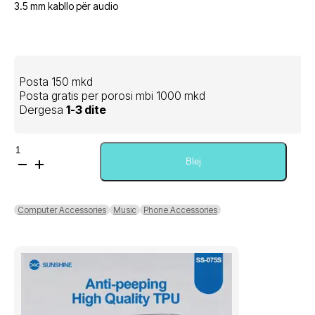
3.5 mm kabllo për audio
Posta 150 mkd
Posta gratis per porosi mbi 1000 mkd
Dergesa
1-3 dite
Sasi
SBOX
Blej
Stereo
Headphones
HS-
Computer Accessories
Music
Phone Accessories
736