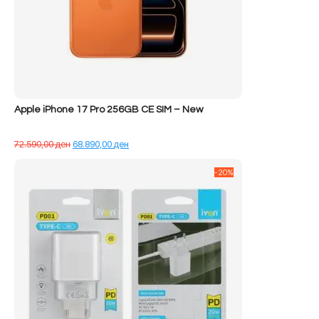
Apple iPhone 17 Pro 256GB CE SIM – New
Çmimi
Çmimi
72.590,00
ден
68.890,00
ден
origjinal
i
qe:
tanishëm
-20%
72.590,00 ден.
është:
68.890,00 ден.