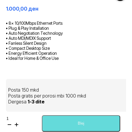
1.000,00
ден
• 8× 10/100Mbps Ethernet Ports
• Plug & Play Installation
• Auto Negotiation Technology
• Auto MDI/MDIX Support
• Fanless Silent Design
• Compact Desktop Size
• Energy Efficient Operation
• Ideal for Home & Office Use
Posta 150 mkd
Posta gratis per porosi mbi 1000 mkd
Dergesa
1-3 dite
Sasi
Tp-
Blej
Link