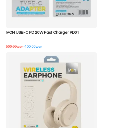
IVON USB-C PD 20W Fast Charger PD01
Çmimi
Çmimi
500,00
ден
400,00
ден
origjinal
i
qe:
tanishëm
500,00 ден.
është:
400,00 ден.