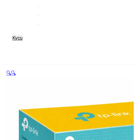
Kyçu
🔍
🔍