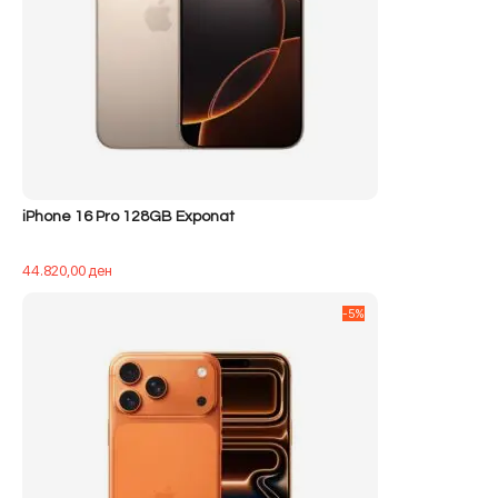
iPhone 16 Pro 128GB Exponat
44.820,00
ден
-5%