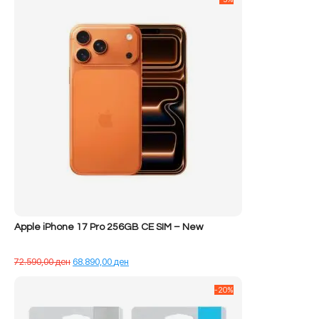
Apple iPhone 17 Pro 256GB CE SIM – New
Çmimi
Çmimi
72.590,00
ден
68.890,00
ден
origjinal
i
qe:
tanishëm
-20%
72.590,00 ден.
është:
68.890,00 ден.