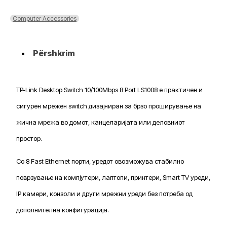
Desktop
Switch
Computer Accessories
10/100Mbps
8
Port
Përshkrim
LS1008
TP-Link Desktop Switch 10/100Mbps 8 Port LS1008 е практичен и
сигурен мрежен switch дизајниран за брзо проширување на
жична мрежа во домот, канцеларијата или деловниот
простор.
Со 8 Fast Ethernet порти, уредот овозможува стабилно
поврзување на компјутери, лаптопи, принтери, Smart TV уреди,
IP камери, конзоли и други мрежни уреди без потреба од
дополнителна конфигурација.