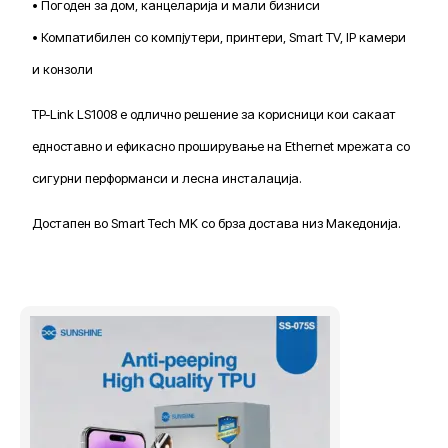
• Погоден за дом, канцеларија и мали бизниси
• Компатибилен со компјутери, принтери, Smart TV, IP камери
и конзоли
TP-Link LS1008 е одлично решение за корисници кои сакаат
едноставно и ефикасно проширување на Ethernet мрежата со
сигурни перформанси и лесна инсталација.
Достапен во Smart Tech MK со брза достава низ Македонија.