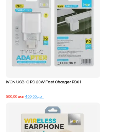
IVON USB-C PD 20W Fast Charger PD01
Çmimi
Çmimi
500,00
ден
400,00
ден
origjinal
i
qe:
tanishëm
500,00 ден.
është:
400,00 ден.