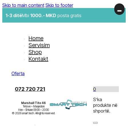
Skip to main content
Skip to footer
1-3 ditë
Mbi
1000.- MKD
posta gratis
Home
Servisim
Shop
Kontakt
Oferta
072 720 721
0
S’ka
Marshall Tito 46
produkte në
Tetove – Maqedoni

Hen – Shtune 09:00 – 20:00

shportë.