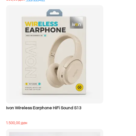
origjinal
i
qe:
tanishëm
500,00 ден.
është:
400,00 ден.
Ivon Wireless Earphone HiFi Sound S13
1.500,00
ден