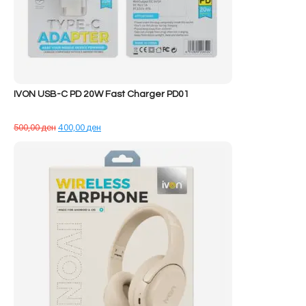
IVON USB-C PD 20W Fast Charger PD01
Çmimi
Çmimi
500,00
ден
400,00
ден
origjinal
i
qe:
tanishëm
500,00 ден.
është:
400,00 ден.