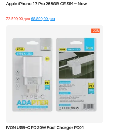
Apple iPhone 17 Pro 256GB CE SIM – New
Çmimi
Çmimi
72.590,00
ден
68.890,00
ден
origjinal
i
qe:
tanishëm
-20%
72.590,00 ден.
është:
68.890,00 ден.
IVON USB-C PD 20W Fast Charger PD01