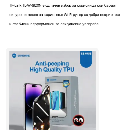
TP-Link TL-WR820N е одличен избор за корисници кои бараат
сигурен и лесен за користење Wi-Fi рутер со добра покриеност
и стабилни перформанси за секојдневна употреба.