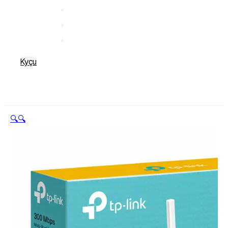
Kyçu
🔍
🔍