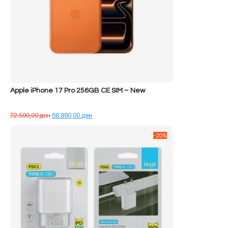
Apple iPhone 17 Pro 256GB CE SIM – New
Çmimi
Çmimi
72.590,00
ден
68.890,00
ден
origjinal
i
qe:
tanishëm
-20%
72.590,00 ден.
është:
68.890,00 ден.