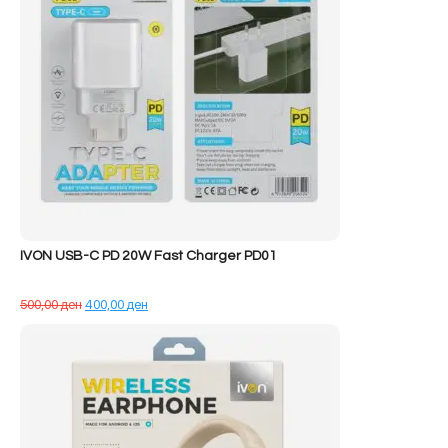
IVON USB-C PD 20W Fast Charger PD01
Çmimi
Çmimi
500,00
ден
400,00
ден
origjinal
i
qe:
tanishëm
500,00 ден.
është:
400,00 ден.