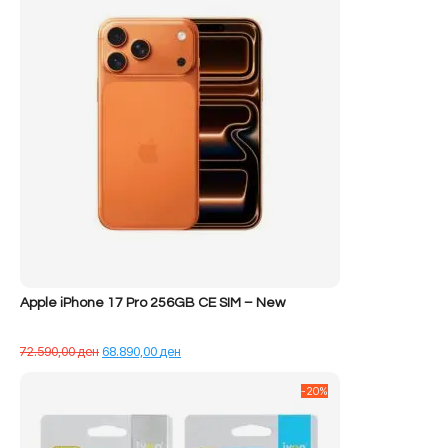
Apple iPhone 17 Pro 256GB CE SIM – New
Çmimi
Çmimi
72.590,00
ден
68.890,00
ден
origjinal
i
qe:
tanishëm
-20%
72.590,00 ден.
është:
68.890,00 ден.