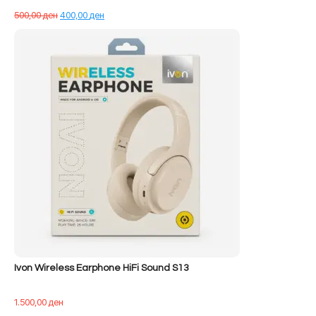
Çmimi
Çmimi
500,00
ден
400,00
ден
origjinal
i
qe:
tanishëm
500,00 ден.
është:
400,00 ден.
Ivon Wireless Earphone HiFi Sound S13
1.500,00
ден