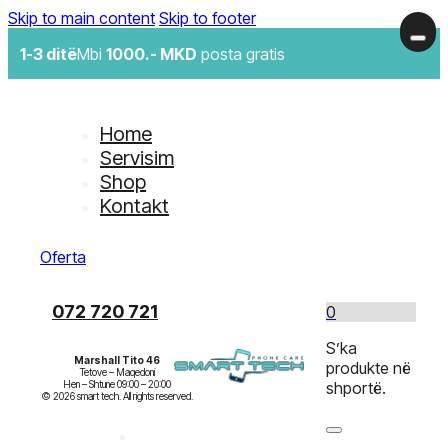
Skip to main content
Skip to footer
1-3 ditë
Mbi
1000.- MKD
posta gratis
Home
Servisim
Shop
Kontakt
Oferta
072 720 721
0
S’ka
Marshall Tito 46
produkte në
Tetove – Maqedoni

Hen – Shtune 09:00 – 20:00

shportë.