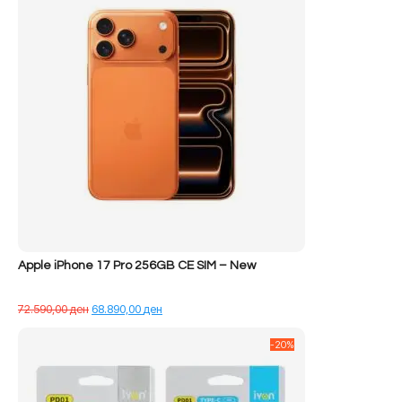
Apple iPhone 17 Pro 256GB CE SIM – New
Çmimi
Çmimi
72.590,00
ден
68.890,00
ден
origjinal
i
qe:
tanishëm
-20%
72.590,00 ден.
është:
68.890,00 ден.