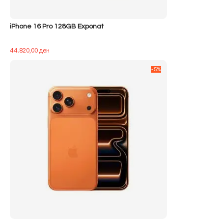
iPhone 16 Pro 128GB Exponat
44.820,00
ден
-5%