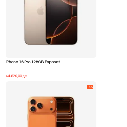
iPhone 16 Pro 128GB Exponat
44.820,00
ден
-5%