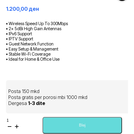
1.200,00
ден
• Wireless Speed Up To 300Mbps
• 2× 5dBi High Gain Antennas
• IPv6 Support
• IPTV Support
• Guest Network Function
• Easy Setup & Management
• Stable Wi-Fi Coverage
• Ideal for Home & Office Use
Posta 150 mkd
Posta gratis per porosi mbi 1000 mkd
Dergesa
1-3 dite
Sasi
Tp-
Blej
Link