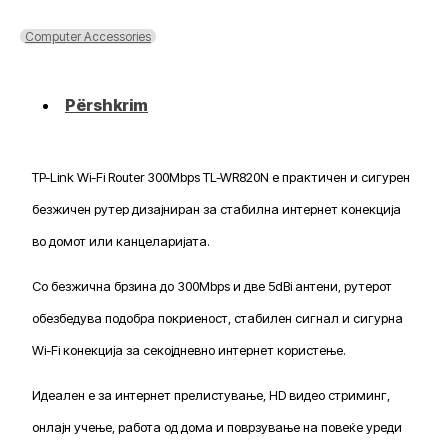
Wi-
Fi
Computer Accessories
Router
300Mpbs
TL-
Përshkrim
WR820N
TP-Link Wi-Fi Router 300Mbps TL-WR820N е практичен и сигурен
безжичен рутер дизајниран за стабилна интернет конекција
во домот или канцеларијата.
Со безжична брзина до 300Mbps и две 5dBi антени, рутерот
обезбедува подобра покриеност, стабилен сигнал и сигурна
Wi-Fi конекција за секојдневно интернет користење.
Идеален е за интернет прелистување, HD видео стриминг,
онлајн учење, работа од дома и поврзување на повеќе уреди