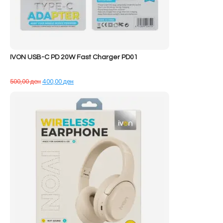
IVON USB-C PD 20W Fast Charger PD01
Çmimi
Çmimi
500,00
ден
400,00
ден
origjinal
i
qe:
tanishëm
500,00 ден.
është:
400,00 ден.