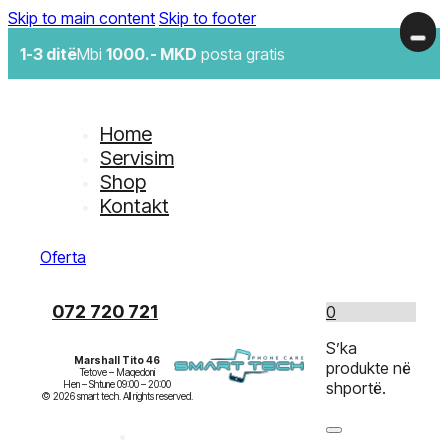
Skip to main content
Skip to footer
1-3 ditë
Mbi
1000.- MKD
posta gratis
Home
Servisim
Shop
Kontakt
Oferta
072 720 721
0
S’ka
Marshall Tito 46
produkte në
Tetove – Maqedoni

Hen – Shtune 09:00 – 20:00

shportë.