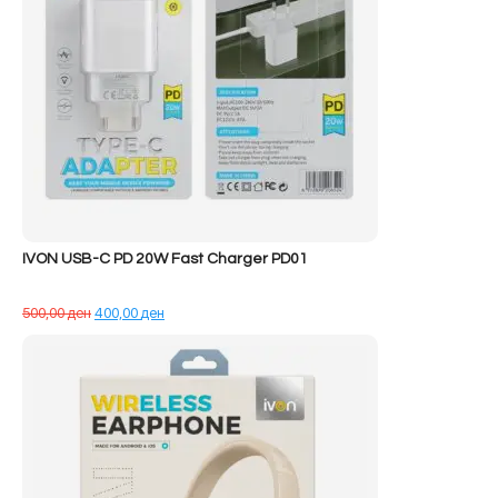
IVON USB-C PD 20W Fast Charger PD01
Çmimi
Çmimi
500,00
ден
400,00
ден
origjinal
i
qe:
tanishëm
500,00 ден.
është:
400,00 ден.