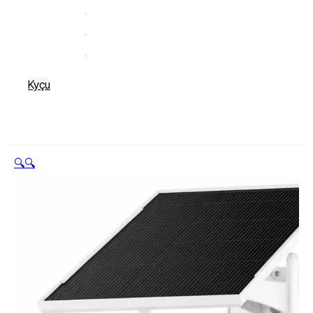
Kyçu
🔍
🔍