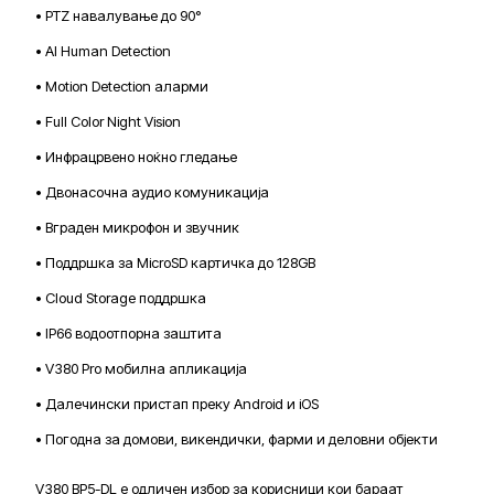
• PTZ навалување до 90°
• AI Human Detection
• Motion Detection аларми
• Full Color Night Vision
• Инфрацрвено ноќно гледање
• Двонасочна аудио комуникација
• Вграден микрофон и звучник
• Поддршка за MicroSD картичка до 128GB
• Cloud Storage поддршка
• IP66 водоотпорна заштита
• V380 Pro мобилна апликација
• Далечински пристап преку Android и iOS
• Погодна за домови, викендички, фарми и деловни објекти
V380 BP5-DL е одличен избор за корисници кои бараат