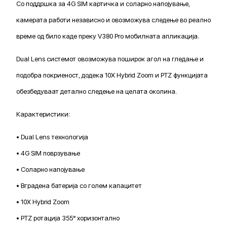
Со поддршка за 4G SIM картичка и соларно напојување,
камерата работи независно и овозможува следење во реално
време од било каде преку V380 Pro мобилната апликација.
Dual Lens системот овозможува поширок агол на гледање и
подобра покриеност, додека 10X Hybrid Zoom и PTZ функцијата
обезбедуваат детално следење на целата околина.
Карактеристики:
• Dual Lens технологија
• 4G SIM поврзување
• Соларно напојување
• Вградена батерија со голем капацитет
• 10X Hybrid Zoom
• PTZ ротација 355° хоризонтално