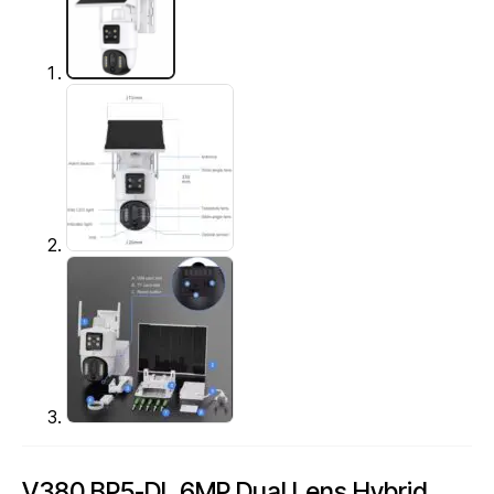
V380 BP5-DL 6MP Dual Lens Hybrid