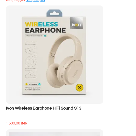
origjinal
i
qe:
tanishëm
500,00 ден.
është:
400,00 ден.
Ivon Wireless Earphone HiFi Sound S13
1.500,00
ден