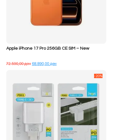
Apple iPhone 17 Pro 256GB CE SIM – New
Çmimi
Çmimi
72.590,00
ден
68.890,00
ден
origjinal
i
qe:
tanishëm
-20%
72.590,00 ден.
është:
68.890,00 ден.