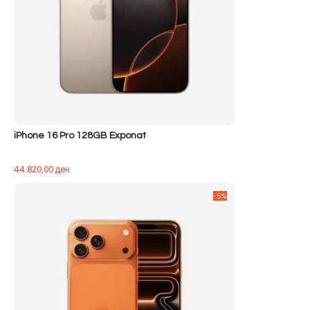
iPhone 16 Pro 128GB Exponat
44.820,00
ден
-5%