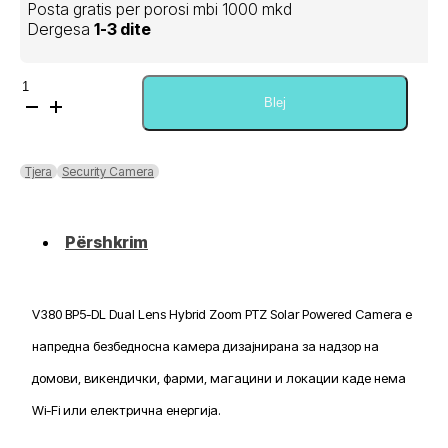
Posta gratis per porosi mbi 1000 mkd
Dergesa
1-3 dite
Sasi
V380
Blej
BP5-
DL
6MP
Tjera
Security Camera
Dual
Lens
Hybrid
Përshkrim
Zoom
PTZ
Solar
Powered
V380 BP5-DL Dual Lens Hybrid Zoom PTZ Solar Powered Camera е
Camera
4G
напредна безбедносна камера дизајнирана за надзор на
SIM
домови, викендички, фарми, магацини и локации каде нема
Wi-Fi или електрична енергија.