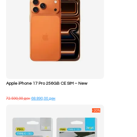
Apple iPhone 17 Pro 256GB CE SIM – New
Çmimi
Çmimi
72.590,00
ден
68.890,00
ден
origjinal
i
qe:
tanishëm
-20%
72.590,00 ден.
është:
68.890,00 ден.