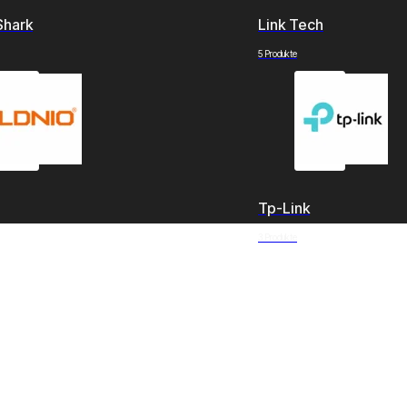
Shark
Link Tech
5 Produkte
Tp-Link
3 Produkte