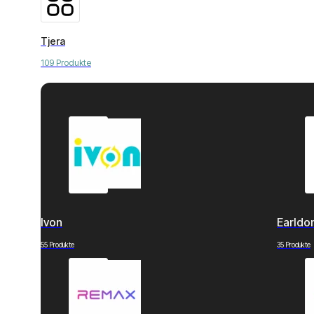
Tjera
109 Produkte
Ivon
Earld
55 Produkte
35 Produkte