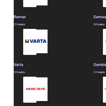
Remax
Samsu
21 Produkte
18 Produkte
Varta
Gembi
13 Produkte
12 Produkte