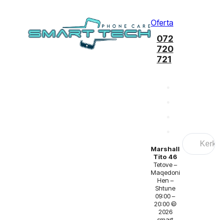
Oferta
072
720
721
Search
...
Marshall
Tito 46
Tetove –
Maqedoni
Hen –
Shtune
09:00 –
20:00 ©
2026
smart