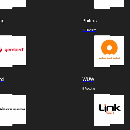
ng
Philips
16 Produkte
rd
WUW
8 Produkte