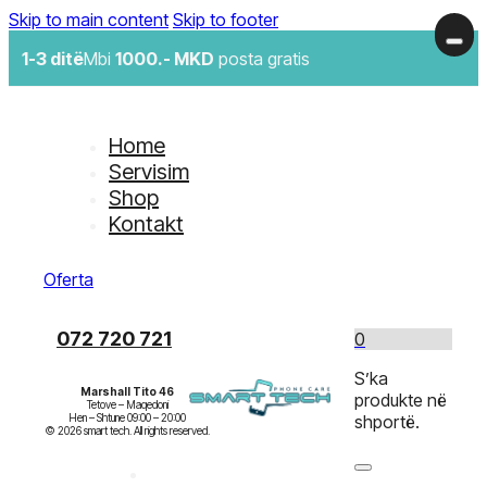
Skip to main content
Skip to footer
1-3 ditë
Mbi
1000.- MKD
posta gratis
Home
Servisim
Shop
Kontakt
Oferta
072 720 721
0
S’ka
Marshall Tito 46
produkte në
Tetove – Maqedoni

Hen – Shtune 09:00 – 20:00

shportë.