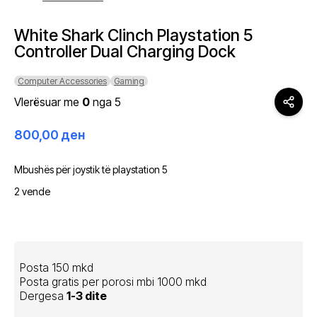
White Shark Clinch Playstation 5
Controller Dual Charging Dock
Computer Accessories
Gaming
Vlerësuar me
0
nga 5
800,00
ден
Mbushës për joystik të playstation 5
2 vende
Posta 150 mkd
Posta gratis per porosi mbi 1000 mkd
Dergesa
1-3 dite