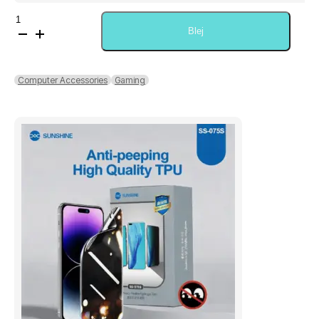
Sasi
White
Blej
Shark
Clinch
Playstation
Computer Accessories
Gaming
5
Controller
Dual
Charging
Dock