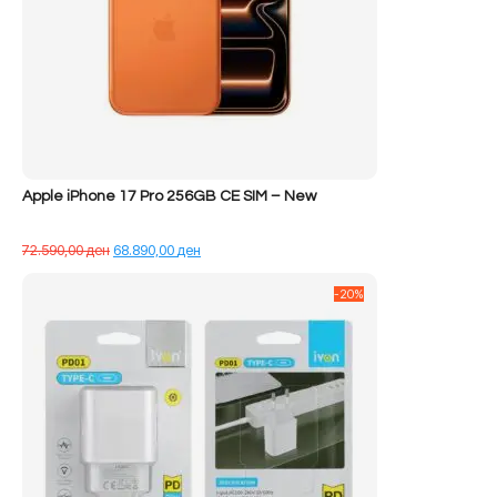
Apple iPhone 17 Pro 256GB CE SIM – New
Çmimi
Çmimi
72.590,00
ден
68.890,00
ден
origjinal
i
qe:
tanishëm
-20%
72.590,00 ден.
është:
68.890,00 ден.