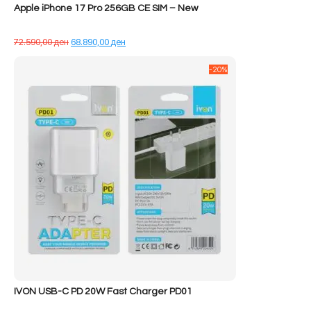
Apple iPhone 17 Pro 256GB CE SIM – New
Çmimi
Çmimi
72.590,00
ден
68.890,00
ден
origjinal
i
qe:
tanishëm
-20%
72.590,00 ден.
është:
68.890,00 ден.
IVON USB-C PD 20W Fast Charger PD01