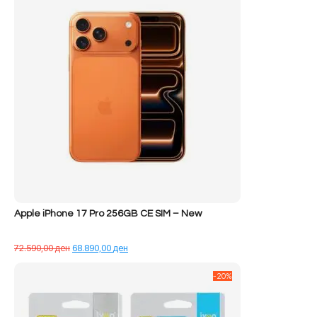
Apple iPhone 17 Pro 256GB CE SIM – New
Çmimi
Çmimi
72.590,00
ден
68.890,00
ден
origjinal
i
qe:
tanishëm
-20%
72.590,00 ден.
është:
68.890,00 ден.