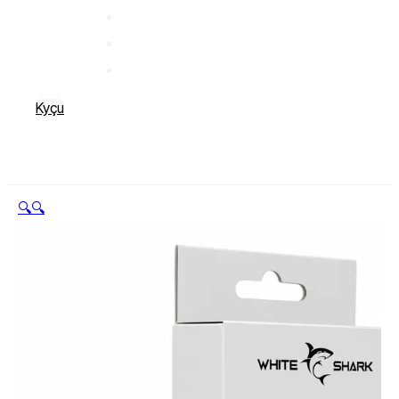
Kyçu
🔍
🔍