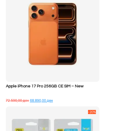
Apple iPhone 17 Pro 256GB CE SIM – New
Çmimi
Çmimi
72.590,00
ден
68.890,00
ден
origjinal
i
qe:
tanishëm
-20%
72.590,00 ден.
është:
68.890,00 ден.