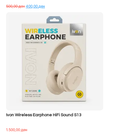
Çmimi
Çmimi
500,00
ден
400,00
ден
origjinal
i
qe:
tanishëm
500,00 ден.
është:
400,00 ден.
Ivon Wireless Earphone HiFi Sound S13
1.500,00
ден