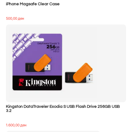
iPhone Magsafe Clear Case
500,00
ден
Kingston DataTraveler Exodia S USB Flash Drive 256GB USB
3.2
1.600,00
ден