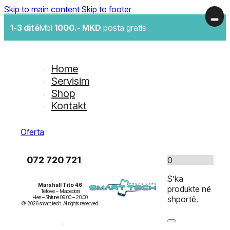
Skip to main content
Skip to footer
1-3 ditë
Mbi
1000.- MKD
posta gratis
Home
Servisim
Shop
Kontakt
Oferta
072 720 721
0
S’ka
Marshall Tito 46
produkte në
Tetove – Maqedoni

Hen – Shtune 09:00 – 20:00

shportë.