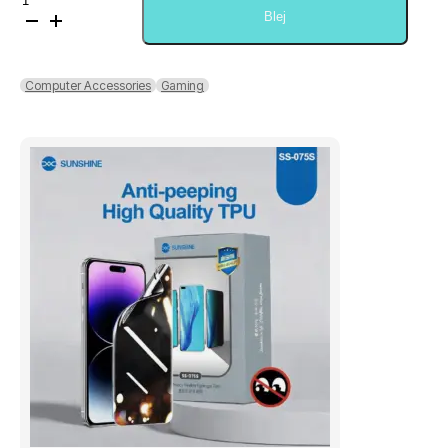
Wireless
Blej
Keyboard
+
Mouse
Computer Accessories
Gaming
Combo
Slim