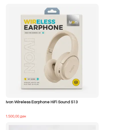
origjinal
i
qe:
tanishëm
500,00 ден.
është:
400,00 ден.
Ivon Wireless Earphone HiFi Sound S13
1.500,00
ден