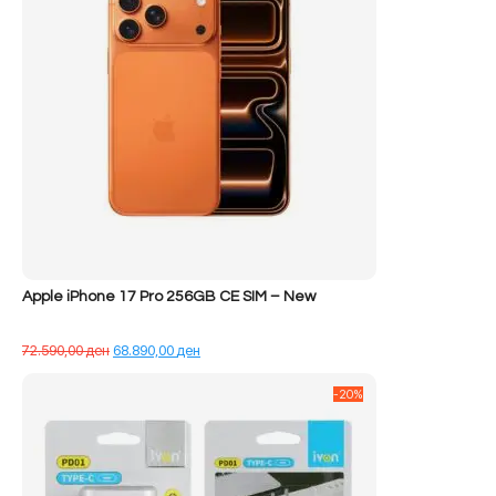
Apple iPhone 17 Pro 256GB CE SIM – New
Çmimi
Çmimi
72.590,00
ден
68.890,00
ден
origjinal
i
qe:
tanishëm
-20%
72.590,00 ден.
është:
68.890,00 ден.