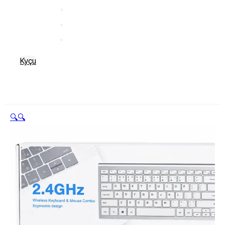
Kyçu
🔍
🔍