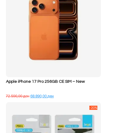
Apple iPhone 17 Pro 256GB CE SIM – New
Çmimi
Çmimi
72.590,00
ден
68.890,00
ден
origjinal
i
qe:
tanishëm
-20%
72.590,00 ден.
është:
68.890,00 ден.