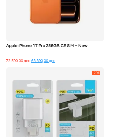
Apple iPhone 17 Pro 256GB CE SIM – New
Çmimi
Çmimi
72.590,00
ден
68.890,00
ден
origjinal
i
qe:
tanishëm
-20%
72.590,00 ден.
është:
68.890,00 ден.