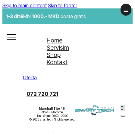
Skip to main content
Skip to footer
1-3 ditë
Mbi
1000.- MKD
posta gratis
Home
Servisim
Shop
Kontakt
Oferta
072 720 721
0
Marshall Tito 46
Tetove – Maqedoni

Hen – Shtune 09:00 – 20:00
