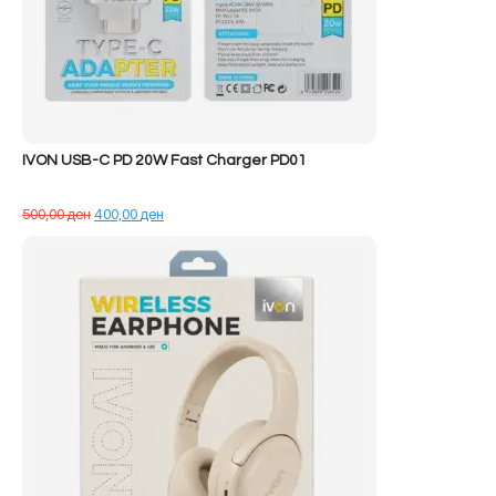
IVON USB-C PD 20W Fast Charger PD01
Çmimi
Çmimi
500,00
ден
400,00
ден
origjinal
i
qe:
tanishëm
500,00 ден.
është:
400,00 ден.