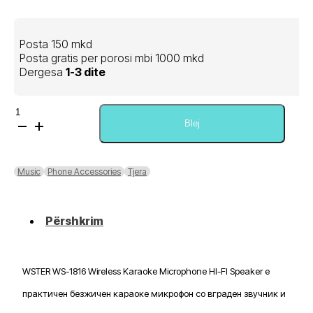
Posta 150 mkd
Posta gratis per porosi mbi 1000 mkd
Dergesa
1-3 dite
Sasi
WSTER
Blej
WS-
1816
Wireless
Music
Phone Accessories
Tjera
Karaoke
Microphone
HI-
Përshkrim
FI
Speaker
WSTER WS-1816 Wireless Karaoke Microphone HI-FI Speaker е
практичен безжичен караоке микрофон со вграден звучник и