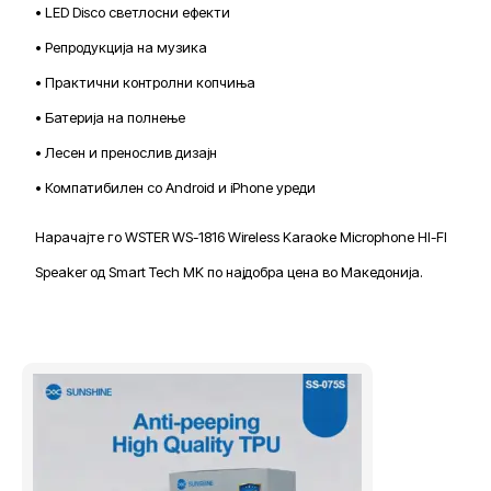
• LED Disco светлосни ефекти
• Репродукција на музика
• Практични контролни копчиња
• Батерија на полнење
• Лесен и пренослив дизајн
• Компатибилен со Android и iPhone уреди
Нарачајте го WSTER WS-1816 Wireless Karaoke Microphone HI-FI
Speaker од Smart Tech MK по најдобра цена во Македонија.