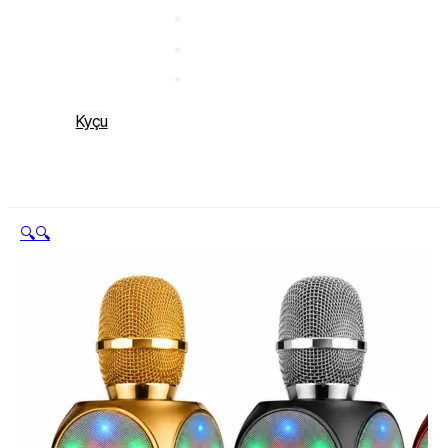
Kyçu
🔍
🔍