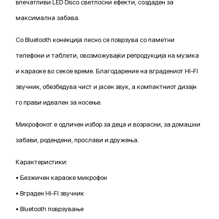
впечатливи LED Disco светлосни ефекти, создаден за
максимална забава.
Со Bluetooth конекција лесно се поврзува со паметни
телефони и таблети, овозможувајќи репродукција на музика
и караоке во секое време. Благодарение на вградениот HI-FI
звучник, обезбедува чист и јасен звук, а компактниот дизајн
го прави идеален за носење.
Микрофонот е одличен избор за деца и возрасни, за домашни
забави, родендени, прослави и дружења.
Карактеристики:
• Безжичен караоке микрофон
• Вграден HI-FI звучник
• Bluetooth поврзување