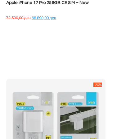
Apple iPhone 17 Pro 256GB CE SIM – New
Çmimi
Çmimi
72.590,00
ден
68.890,00
ден
origjinal
i
qe:
tanishëm
72.590,00 ден.
është:
68.890,00 ден.
-20%