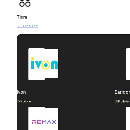
Tjera
109 Produkte
Ivon
Earld
55 Produkte
35 Produkte