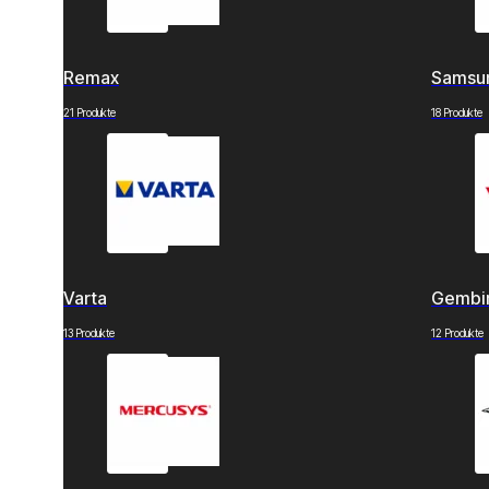
Remax
Samsu
21 Produkte
18 Produkte
Varta
Gembi
13 Produkte
12 Produkte