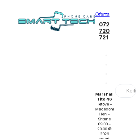
Oferta
072
720
721
Search
...
Marshall
Tito 46
Tetove –
Maqedoni
Hen –
Shtune
09:00 –
20:00 ©
2026
smart