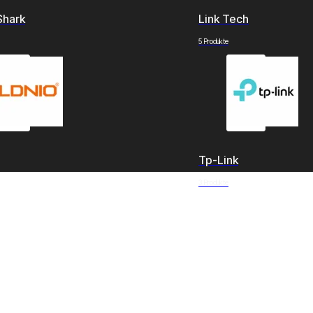
Shark
Link Tech
5 Produkte
Tp-Link
3 Produkte