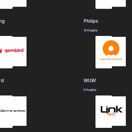
ng
Philips
16 Produkte
rd
WUW
8 Produkte