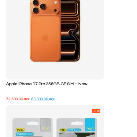
Apple iPhone 17 Pro 256GB CE SIM – New
Çmimi
Çmimi
72.590,00
ден
68.890,00
ден
origjinal
i
qe:
tanishëm
-20%
72.590,00 ден.
është:
68.890,00 ден.