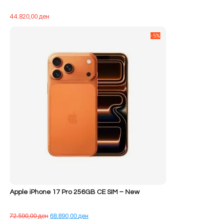
44.820,00
ден
-5%
Apple iPhone 17 Pro 256GB CE SIM – New
Çmimi
Çmimi
72.590,00
ден
68.890,00
ден