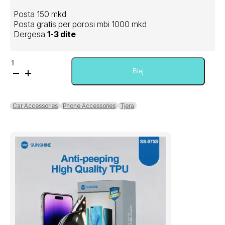
Posta 150 mkd
Posta gratis per porosi mbi 1000 mkd
Dergesa
1-3 dite
Sasi
Wuw
Blej
Motorcycle
Rearview
Mirror
Car Accessories
Phone Accessories
Tjera
Phone
Holder
Z36