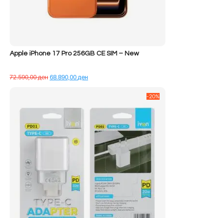
Apple iPhone 17 Pro 256GB CE SIM – New
Çmimi
Çmimi
72.590,00
ден
68.890,00
ден
origjinal
i
qe:
tanishëm
-20%
72.590,00 ден.
është:
68.890,00 ден.