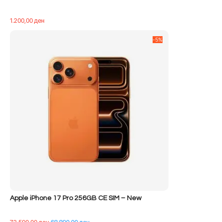
1.200,00
ден
-5%
Apple iPhone 17 Pro 256GB CE SIM – New
Çmimi
Çmimi
72.590,00
ден
68.890,00
ден