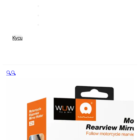
Kyçu
🔍
🔍