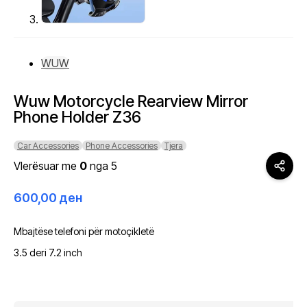
WUW
Wuw Motorcycle Rearview Mirror
Phone Holder Z36
Car Accessories
Phone Accessories
Tjera
Vlerësuar me
0
nga 5
600,00
ден
Mbajtëse telefoni për motoçikletë
3.5 deri 7.2 inch