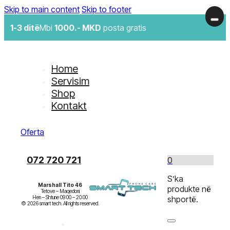
Skip to main content
Skip to footer
1-3 ditë
Mbi
1000.- MKD
posta gratis
Home
Servisim
Shop
Kontakt
Oferta
072 720 721
0
S’ka
Marshall Tito 46
produkte në
Tetove – Maqedoni

Hen – Shtune 09:00 – 20:00

shportë.