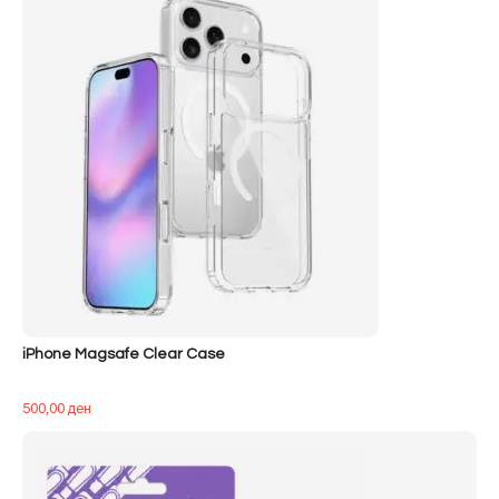
iPhone Magsafe Clear Case
500,00
ден