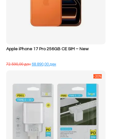
Apple iPhone 17 Pro 256GB CE SIM – New
Çmimi
Çmimi
72.590,00
ден
68.890,00
ден
origjinal
i
qe:
tanishëm
-20%
72.590,00 ден.
është:
68.890,00 ден.