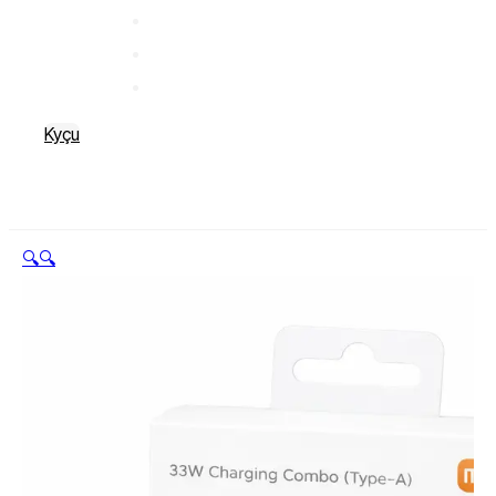
Kyçu
🔍
🔍