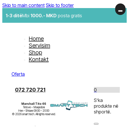
Skip to main content
Skip to footer
1-3 ditë
Mbi
1000.- MKD
posta gratis
Home
Servisim
Shop
Kontakt
Oferta
072 720 721
0
S’ka
Marshall Tito 46
produkte në
Tetove – Maqedoni

Hen – Shtune 09:00 – 20:00

shportë.