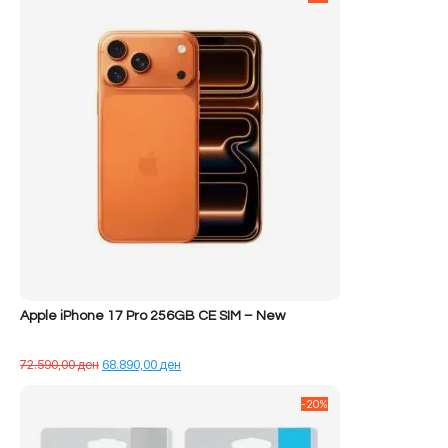
Apple iPhone 17 Pro 256GB CE SIM – New
Çmimi
Çmimi
72.590,00
ден
68.890,00
ден
origjinal
i
qe:
tanishëm
-20%
72.590,00 ден.
është:
68.890,00 ден.