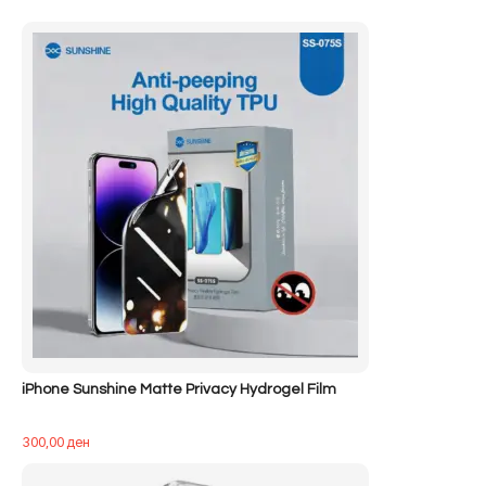
A
-
Usb-
C
Cable
1m
1/1
m
iPhone Sunshine Matte Privacy Hydrogel Film
300,00
ден