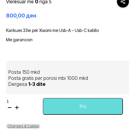
Vlerësuar me
0
nga 5
800,00
ден
Karikues 33w për Xiaomi me Usb-A – Usb-C kabllo
Me garancion
Posta 150 mkd
Posta gratis per porosi mbi 1000 mkd
Dergesa
1-3 dite
Sasi
Xiaomi
Blej
33w
charger
&
Chargers & Cables
Usb-