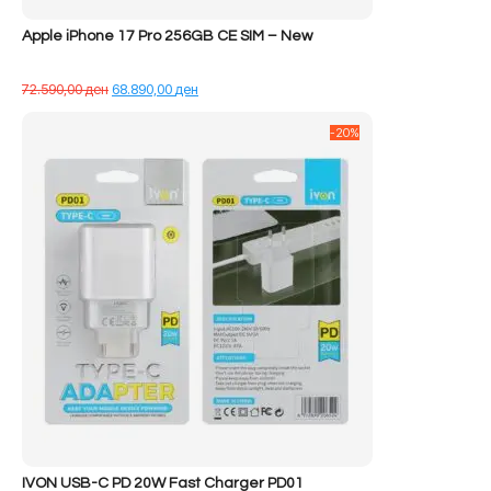
Apple iPhone 17 Pro 256GB CE SIM – New
Çmimi
Çmimi
72.590,00
ден
68.890,00
ден
origjinal
i
qe:
tanishëm
-20%
72.590,00 ден.
është:
68.890,00 ден.
IVON USB-C PD 20W Fast Charger PD01