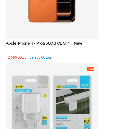
Apple iPhone 17 Pro 256GB CE SIM – New
Çmimi
Çmimi
72.590,00
ден
68.890,00
ден
origjinal
i
qe:
tanishëm
-20%
72.590,00 ден.
është:
68.890,00 ден.