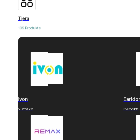
Tjera
109 Produkte
Ivon
Earld
55 Produkte
35 Produkte