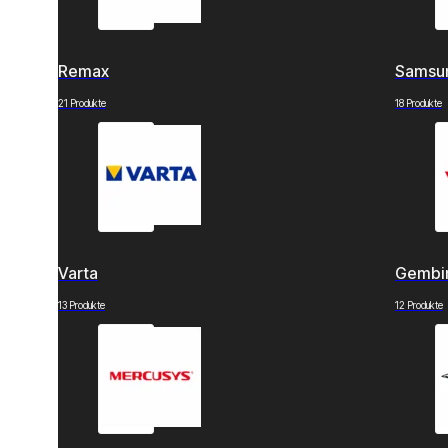
Remax
Samsu
21 Produkte
18 Produkte
Varta
Gembi
13 Produkte
12 Produkte