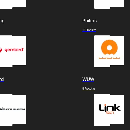
ng
Philips
16 Produkte
rd
WUW
8 Produkte