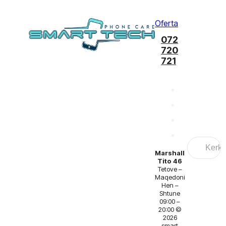
Oferta
072
720
721
Search
...
Marshall
Tito 46
Tetove –
Maqedoni
Hen –
Shtune
09:00 –
20:00 ©
2026
smart