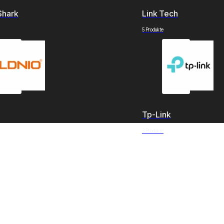
Shark
Link Tech
5 Produkte
Tp-Link
3 Produkte