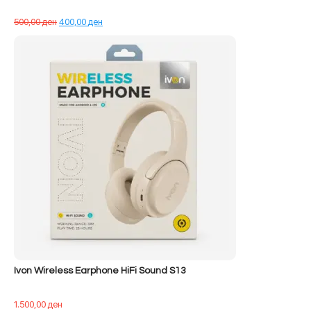
Çmimi
Çmimi
500,00
ден
400,00
ден
origjinal
i
qe:
tanishëm
500,00 ден.
është:
400,00 ден.
Ivon Wireless Earphone HiFi Sound S13
1.500,00
ден