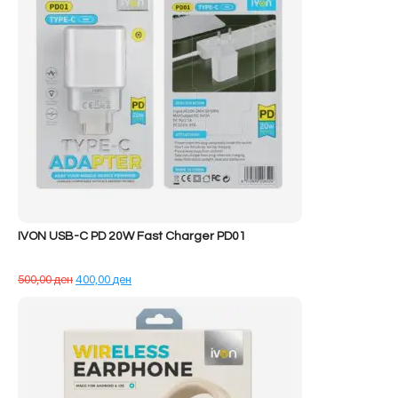
IVON USB-C PD 20W Fast Charger PD01
Çmimi
Çmimi
500,00
ден
400,00
ден
origjinal
i
qe:
tanishëm
500,00 ден.
është:
400,00 ден.