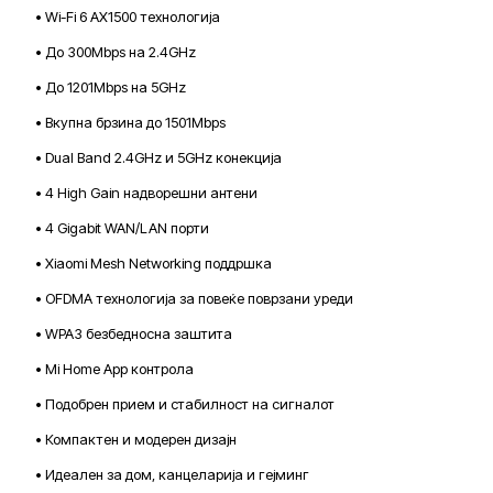
• Wi-Fi 6 AX1500 технологија
• До 300Mbps на 2.4GHz
• До 1201Mbps на 5GHz
• Вкупна брзина до 1501Mbps
• Dual Band 2.4GHz и 5GHz конекција
• 4 High Gain надворешни антени
• 4 Gigabit WAN/LAN порти
• Xiaomi Mesh Networking поддршка
• OFDMA технологија за повеќе поврзани уреди
• WPA3 безбедносна заштита
• Mi Home App контрола
• Подобрен прием и стабилност на сигналот
• Компактен и модерен дизајн
• Идеален за дом, канцеларија и гејминг