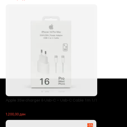
Apple 35w charger & Usb-C – Usb-C Cable 1m 1/1
1.200,00
ден
-5%