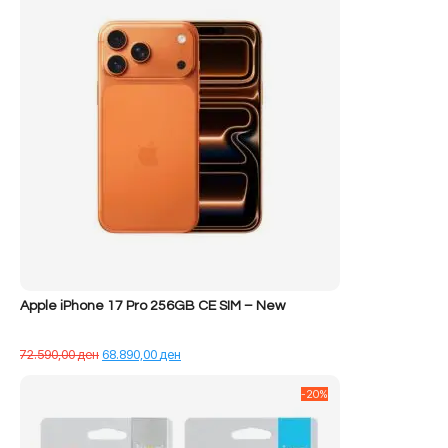
Apple iPhone 17 Pro 256GB CE SIM – New
Çmimi
Çmimi
72.590,00
ден
68.890,00
ден
origjinal
i
qe:
tanishëm
-20%
72.590,00 ден.
është:
68.890,00 ден.