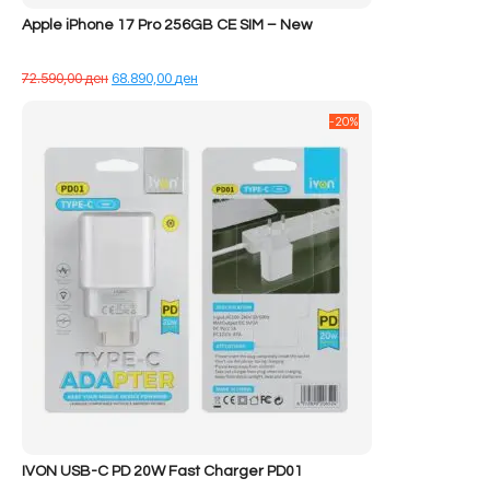
Apple iPhone 17 Pro 256GB CE SIM – New
Çmimi
Çmimi
72.590,00
ден
68.890,00
ден
origjinal
i
qe:
tanishëm
-20%
72.590,00 ден.
është:
68.890,00 ден.
IVON USB-C PD 20W Fast Charger PD01