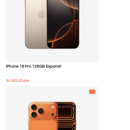
iPhone 16 Pro 128GB Exponat
44.820,00
ден
-5%