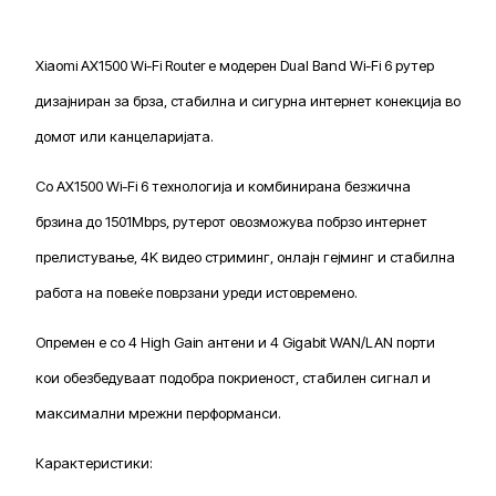
Xiaomi AX1500 Wi-Fi Router е модерен Dual Band Wi-Fi 6 рутер
дизајниран за брза, стабилна и сигурна интернет конекција во
домот или канцеларијата.
Со AX1500 Wi-Fi 6 технологија и комбинирана безжична
брзина до 1501Mbps, рутерот овозможува побрзо интернет
прелистување, 4K видео стриминг, онлајн гејминг и стабилна
работа на повеќе поврзани уреди истовремено.
Опремен е со 4 High Gain антени и 4 Gigabit WAN/LAN порти
кои обезбедуваат подобра покриеност, стабилен сигнал и
максимални мрежни перформанси.
Карактеристики: