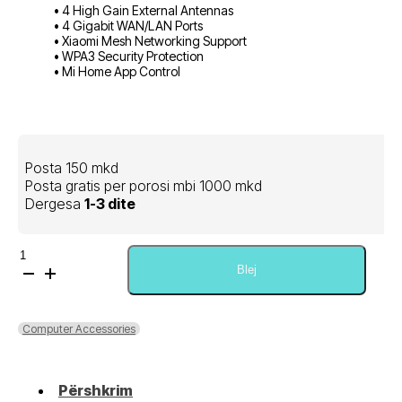
• 4 High Gain External Antennas
• 4 Gigabit WAN/LAN Ports
• Xiaomi Mesh Networking Support
• WPA3 Security Protection
• Mi Home App Control
Posta 150 mkd
Posta gratis per porosi mbi 1000 mkd
Dergesa
1-3 dite
Sasi
Xiaomi
Blej
AX1500
Wi-
Fi
Computer Accessories
Router
1500Mbps
Përshkrim