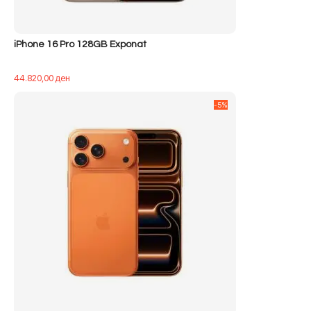
iPhone 16 Pro 128GB Exponat
44.820,00
ден
-5%