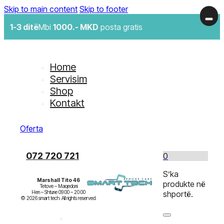
Skip to main content
Skip to footer
1-3 ditë
Mbi
1000.- MKD
posta gratis
Home
Servisim
Shop
Kontakt
Oferta
072 720 721
0
S’ka
Marshall Tito 46
produkte në
Tetove – Maqedoni

Hen – Shtune 09:00 – 20:00

shportë.