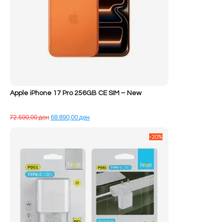
Apple iPhone 17 Pro 256GB CE SIM – New
Çmimi
Çmimi
72.590,00
ден
68.890,00
ден
origjinal
i
qe:
tanishëm
-20%
72.590,00 ден.
është:
68.890,00 ден.