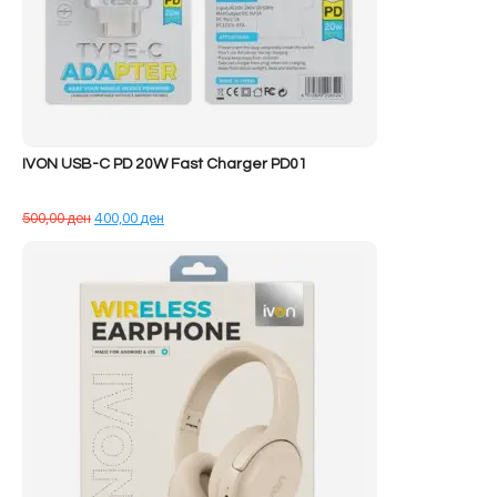
IVON USB-C PD 20W Fast Charger PD01
Çmimi
Çmimi
500,00
ден
400,00
ден
origjinal
i
qe:
tanishëm
500,00 ден.
është:
400,00 ден.