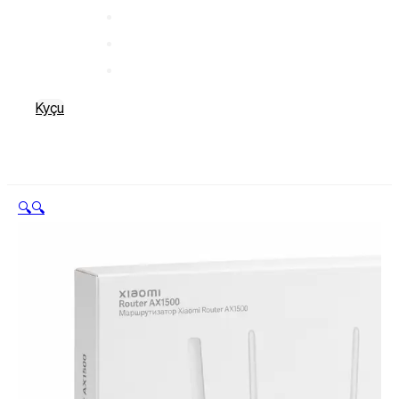
Kyçu
🔍
🔍