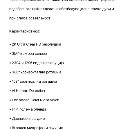
подобреното ноќно гледање обезбедува јасна слика дури и
при слаба осветленост.
Карактеристики:
• 2K Ultra Clear HD резолуција
• 3MP камера сензор
• 2304 × 1296 видео резолуција
• 360° хоризонтална ротација
• 108° вертикална ротација
• AI Human Detection
• Enhanced Color Night Vision
• F1.4 голема бленда
• Двонасочно аудио
• Вграден микрофон и звучник