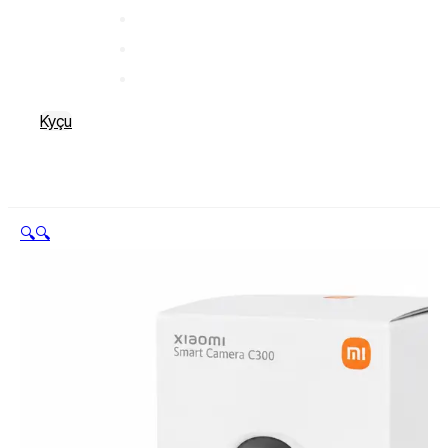
Kyçu
🔍
🔍