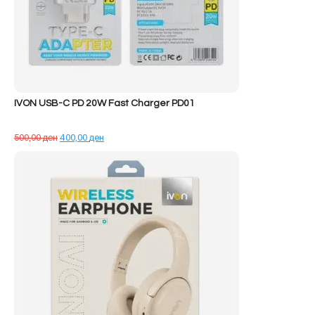
IVON USB-C PD 20W Fast Charger PD01
Çmimi
Çmimi
500,00
ден
400,00
ден
origjinal
i
qe:
tanishëm
500,00 ден.
është:
400,00 ден.