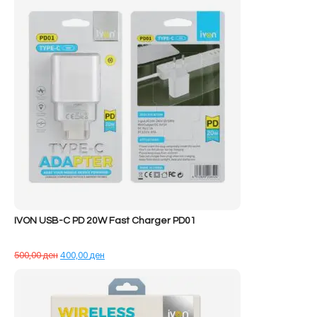
68.890,00 ден.
IVON USB-C PD 20W Fast Charger PD01
Çmimi
Çmimi
500,00
ден
400,00
ден
origjinal
i
qe:
tanishëm
500,00 ден.
është:
400,00 ден.