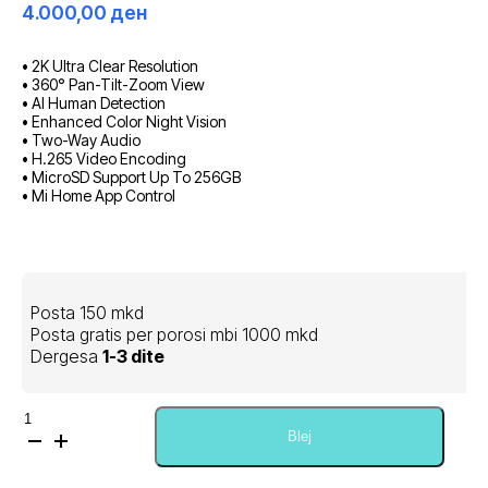
4.000,00
ден
• 2K Ultra Clear Resolution
• 360° Pan-Tilt-Zoom View
• AI Human Detection
• Enhanced Color Night Vision
• Two-Way Audio
• H.265 Video Encoding
• MicroSD Support Up To 256GB
• Mi Home App Control
Posta 150 mkd
Posta gratis per porosi mbi 1000 mkd
Dergesa
1-3 dite
Sasi
Xiaomi
Blej
Smart
Camera