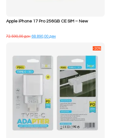
Apple iPhone 17 Pro 256GB CE SIM – New
Çmimi
Çmimi
72.590,00
ден
68.890,00
ден
origjinal
i
qe:
tanishëm
-20%
72.590,00 ден.
është:
68.890,00 ден.