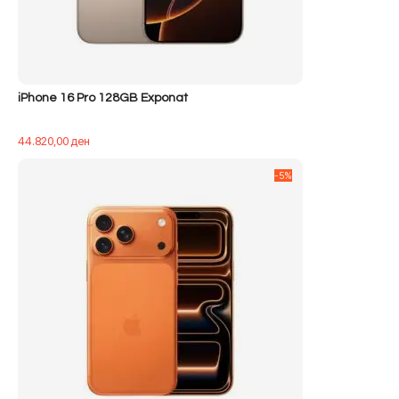
iPhone 16 Pro 128GB Exponat
44.820,00
ден
-5%