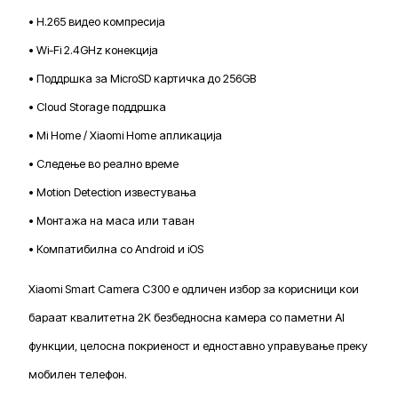
• H.265 видео компресија
• Wi-Fi 2.4GHz конекција
• Поддршка за MicroSD картичка до 256GB
• Cloud Storage поддршка
• Mi Home / Xiaomi Home апликација
• Следење во реално време
• Motion Detection известувања
• Монтажа на маса или таван
• Компатибилна со Android и iOS
Xiaomi Smart Camera C300 е одличен избор за корисници кои
бараат квалитетна 2K безбедносна камера со паметни AI
функции, целосна покриеност и едноставно управување преку
мобилен телефон.