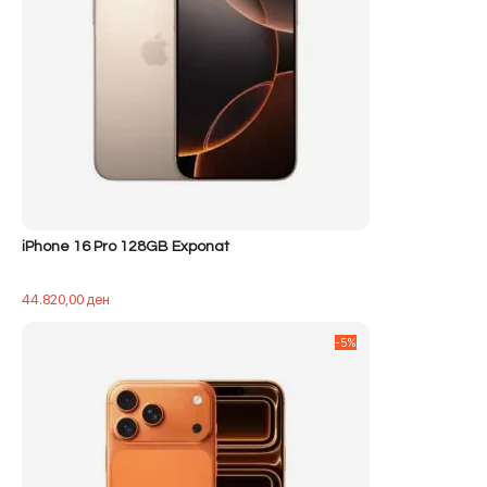
iPhone 16 Pro 128GB Exponat
44.820,00
ден
-5%