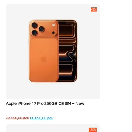
-5%
Apple iPhone 17 Pro 256GB CE SIM – New
Çmimi
Çmimi
72.590,00
ден
68.890,00
ден
origjinal
i
qe:
tanishëm
-20%
72.590,00 ден.
është: