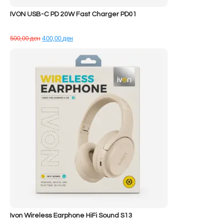
IVON USB-C PD 20W Fast Charger PD01
Çmimi
Çmimi
500,00
ден
400,00
ден
origjinal
i
qe:
tanishëm
500,00 ден.
është:
400,00 ден.
Ivon Wireless Earphone HiFi Sound S13