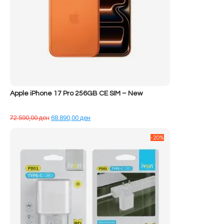
Apple iPhone 17 Pro 256GB CE SIM – New
Çmimi
Çmimi
72.590,00
ден
68.890,00
ден
origjinal
i
qe:
tanishëm
-20%
72.590,00 ден.
është:
68.890,00 ден.