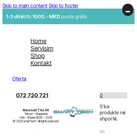
Skip to main content
Skip to footer
1-3 ditë
Mbi
1000.- MKD
posta gratis
Home
Servisim
Shop
Kontakt
Oferta
072 720 721
0
S’ka
Marshall Tito 46
produkte në
Tetove – Maqedoni

Hen – Shtune 09:00 – 20:00

shportë.