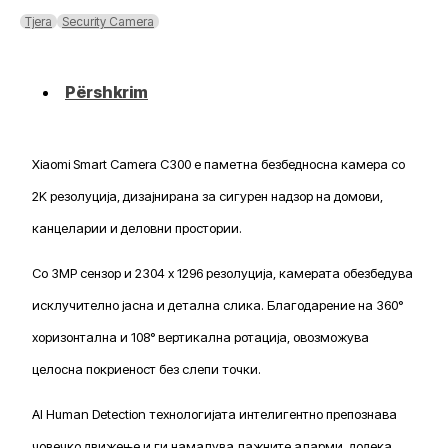
C300
Tjera
Security Camera
Përshkrim
Xiaomi Smart Camera C300 е паметна безбедносна камера со
2K резолуција, дизајнирана за сигурен надзор на домови,
канцеларии и деловни простории.
Со 3MP сензор и 2304 x 1296 резолуција, камерата обезбедува
исклучително јасна и детална слика. Благодарение на 360°
хоризонтална и 108° вертикална ротација, овозможува
целосна покриеност без слепи точки.
AI Human Detection технологијата интелигентно препознава
човечко движење и ги намалува лажните аларми, додека