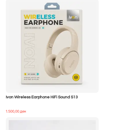
qe:
tanishëm
500,00 ден.
është:
400,00 ден.
Ivon Wireless Earphone HiFi Sound S13
1.500,00
ден