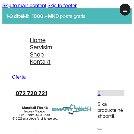
Skip to main content
Skip to footer
1-3 ditë
Mbi
1000.- MKD
posta gratis
Home
Servisim
Shop
Kontakt
Oferta
072 720 721
0
S’ka
Marshall Tito 46
produkte në
Tetove – Maqedoni

Hen – Shtune 09:00 – 20:00

shportë.