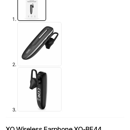
XO Wireless Earphone XO-BE44