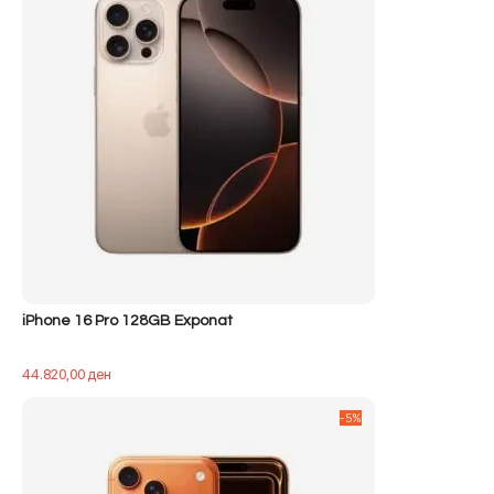
iPhone 16 Pro 128GB Exponat
44.820,00
ден
-5%