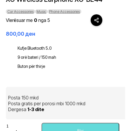
Car Accessories
Music
Phone Accessories
Vlerësuar me
0
nga 5
800,00
ден
Kufje Bluetooth 5.0
9 orë bateri / 150 mah
Buton për thirje
Posta 150 mkd
Posta gratis per porosi mbi 1000 mkd
Dergesa
1-3 dite
Sasi
Blej