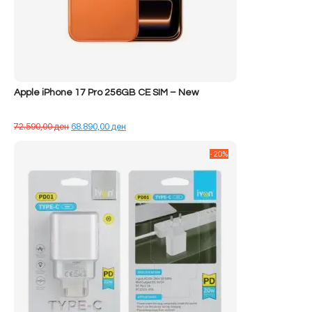
Apple iPhone 17 Pro 256GB CE SIM – New
Çmimi
Çmimi
72.590,00
ден
68.890,00
ден
origjinal
i
qe:
tanishëm
-20%
72.590,00 ден.
është:
68.890,00 ден.