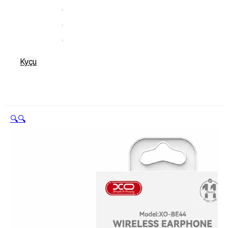
Kyçu
🔍
🔍