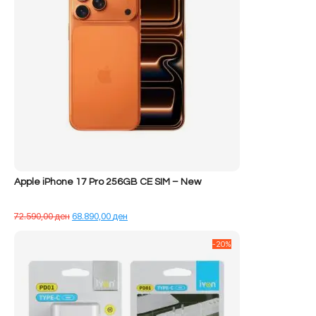
Apple iPhone 17 Pro 256GB CE SIM – New
Çmimi
Çmimi
72.590,00
ден
68.890,00
ден
origjinal
i
qe:
tanishëm
-20%
72.590,00 ден.
është:
68.890,00 ден.