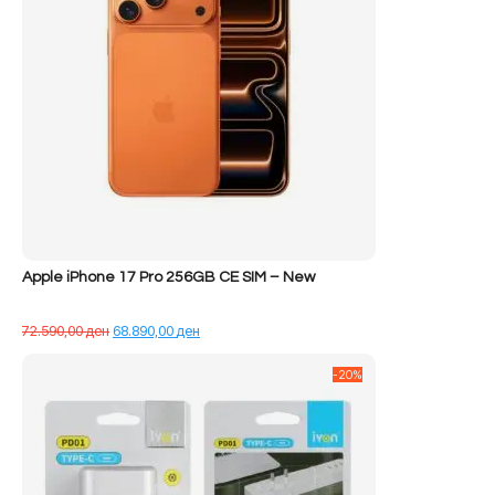
Apple iPhone 17 Pro 256GB CE SIM – New
Çmimi
Çmimi
72.590,00
ден
68.890,00
ден
origjinal
i
qe:
tanishëm
-20%
72.590,00 ден.
është:
68.890,00 ден.