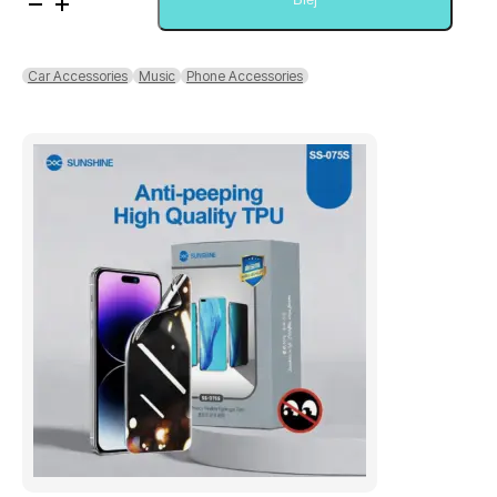
XO
Wireless
Earphone
XO-
Car Accessories
Music
Phone Accessories
BE44