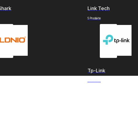
Shark
Link Tech
5 Produkte
Tp-Link
3 Produkte