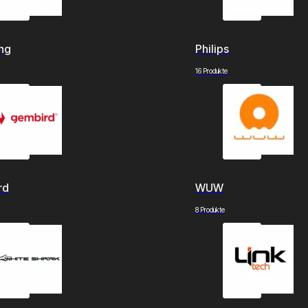
ng
Philips
16 Produkte
rd
WUW
8 Produkte