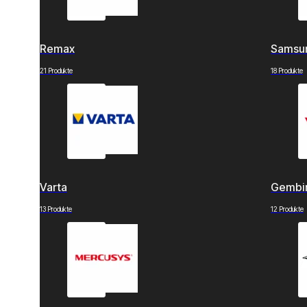
Remax
Samsu
21 Produkte
18 Produkte
Varta
Gembi
13 Produkte
12 Produkte