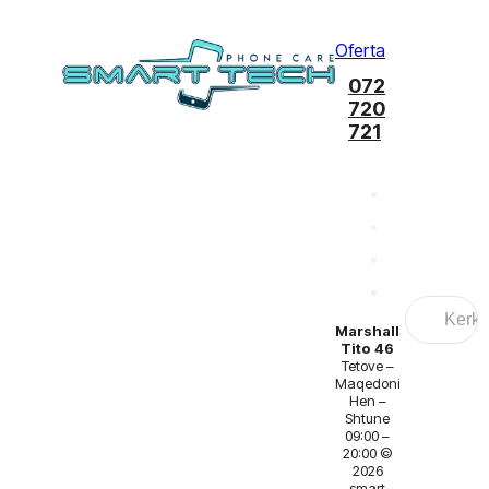
Oferta
072
720
721
Search
...
Marshall
Tito 46
Tetove –
Maqedoni
Hen –
Shtune
09:00 –
20:00 ©
2026
smart