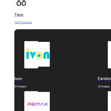
Tjera
109 Produkte
Ivon
Earld
55 Produkte
35 Produkte