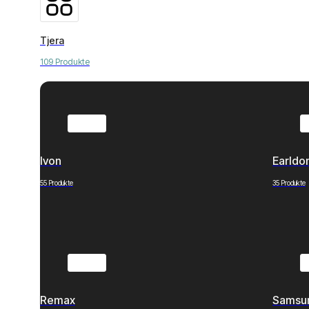
Tjera
109 Produkte
Ivon
Earld
55 Produkte
35 Produkte
Remax
Samsu