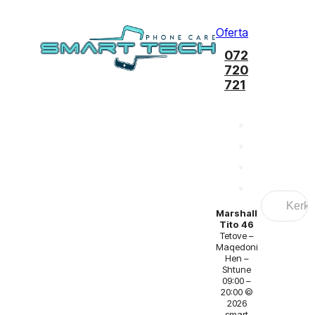
Oferta
072
720
721
Search
...
Marshall
Tito 46
Tetove –
Maqedoni
Hen –
Shtune
09:00 –
20:00 ©
2026
smart