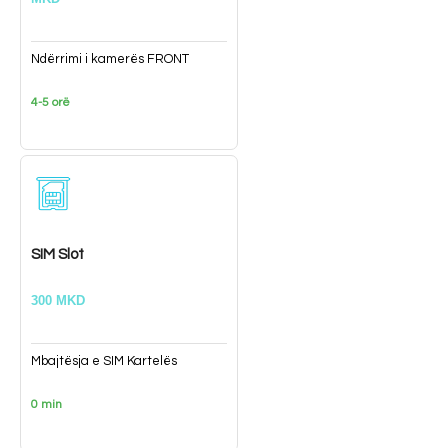
Ndërrimi i kamerës FRONT
4-5 orë
SIM Slot
300 MKD
Mbajtësja e SIM Kartelës
0 min