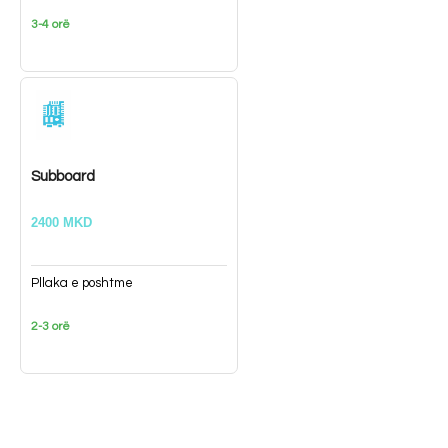
3-4 orë
Subboard
2400 MKD
Pllaka e poshtme
2-3 orë