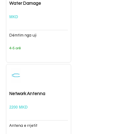
Water Damage
MKD
Dëmtim nga uji
4-5 orë
Network Antenna
2200 MKD
Antena e rrjetit