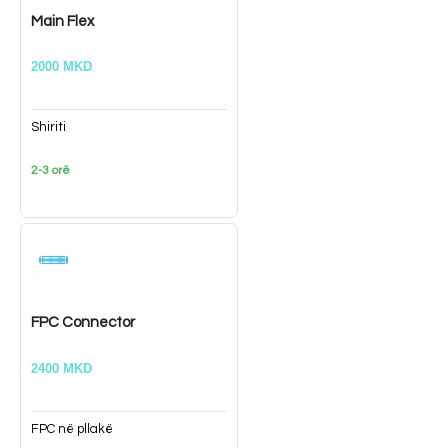
Main Flex
2000 MKD
Shiriti
2-3 orë
FPC Connector
2400 MKD
FPC në pllakë