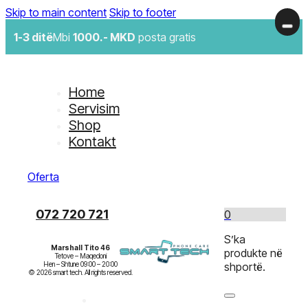
Skip to main content
Skip to footer
1-3 ditë
Mbi
1000.- MKD
posta gratis
Home
Servisim
Shop
Kontakt
Oferta
072 720 721
0
S’ka
Marshall Tito 46
produkte në
Tetove – Maqedoni

Hen – Shtune 09:00 – 20:00

shportë.