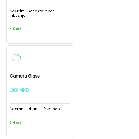
Ndërrimi i konektorit për
mbushje
4-5 orë
Camera Glass
1800 MKD
Ndërrimi i xhamit të kamerës
3-4 orë