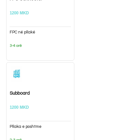
1200 MKD
FPC në pllakë
3-4 orë
Subboard
1200 MKD
Pllaka e poshtme