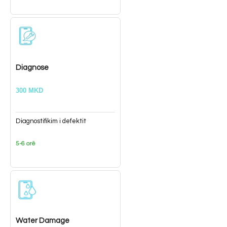
Diagnose
300 MKD
Diagnostifikim i defektit
5-6 orë
Water Damage