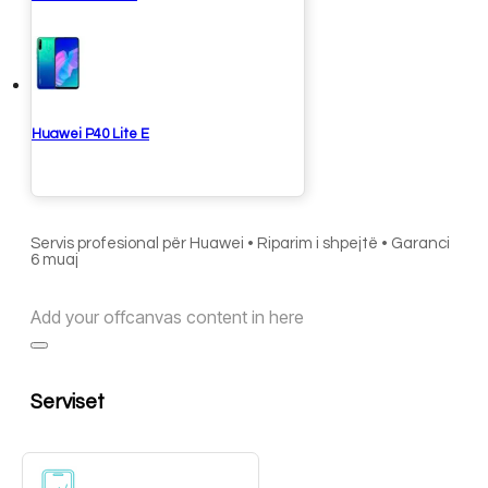
Huawei P40 Lite E
Servis profesional për Huawei • Riparim i shpejtë • Garanci
6 muaj
Add your offcanvas content in here
Serviset