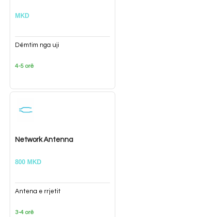
MKD
Dëmtim nga uji
4-5 orë
Network Antenna
800 MKD
Antena e rrjetit
3-4 orë