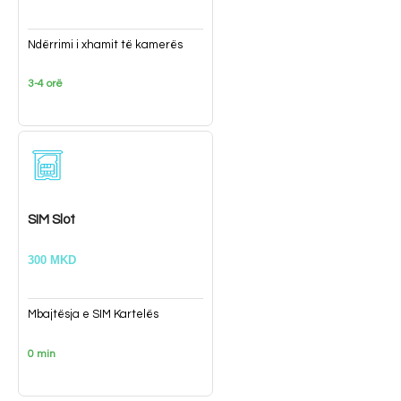
Ndërrimi i xhamit të kamerës
3-4 orë
SIM Slot
300 MKD
Mbajtësja e SIM Kartelës
0 min