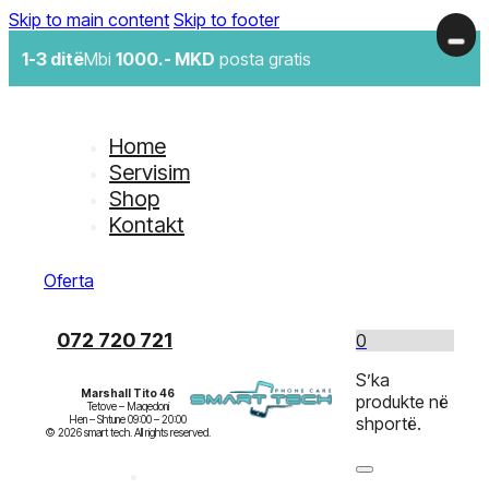
Skip to main content
Skip to footer
1-3 ditë
Mbi
1000.- MKD
posta gratis
Home
Servisim
Shop
Kontakt
Oferta
072 720 721
0
S’ka
Marshall Tito 46
produkte në
Tetove – Maqedoni

Hen – Shtune 09:00 – 20:00

shportë.