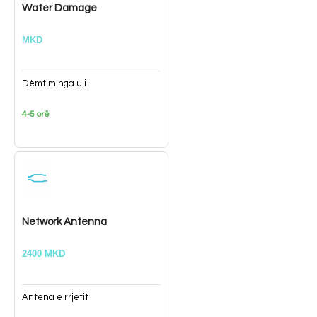
Water Damage
MKD
Dëmtim nga uji
4-5 orë
Network Antenna
2400 MKD
Antena e rrjetit