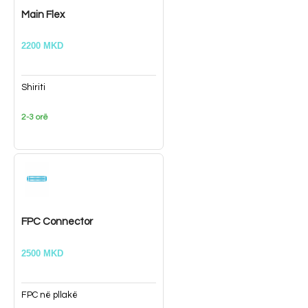
Main Flex
2200 MKD
Shiriti
2-3 orë
FPC Connector
2500 MKD
FPC në pllakë