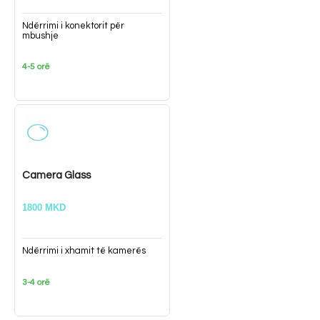
Ndërrimi i konektorit për
mbushje
4-5 orë
Camera Glass
1800 MKD
Ndërrimi i xhamit të kamerës
3-4 orë