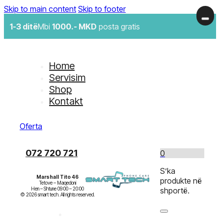
Skip to main content
Skip to footer
1-3 ditë
Mbi
1000.- MKD
posta gratis
Home
Servisim
Shop
Kontakt
Oferta
072 720 721
0
S’ka
Marshall Tito 46
produkte në
Tetove – Maqedoni

Hen – Shtune 09:00 – 20:00

shportë.