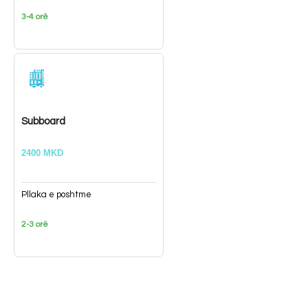
3-4 orë
Subboard
2400 MKD
Pllaka e poshtme
2-3 orë