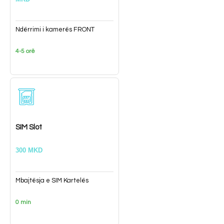
Ndërrimi i kamerës FRONT
4-5 orë
SIM Slot
300 MKD
Mbajtësja e SIM Kartelës
0 min