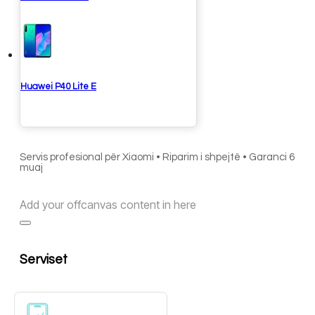
Huawei P40 Lite E
Servis profesional për Xiaomi • Riparim i shpejtë • Garanci 6
muaj
Add your offcanvas content in here
Serviset