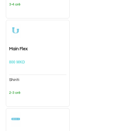
3-4 orë
Main Flex
800 MKD
Shiriti
2-3 orë