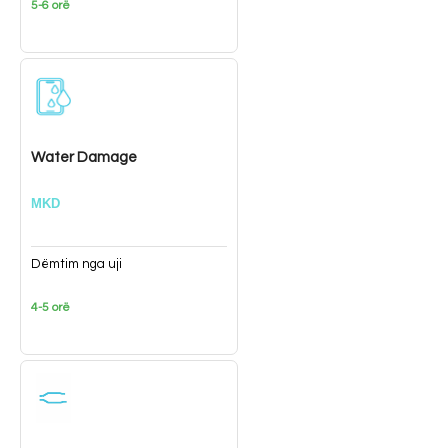
5-6 orë
Water Damage
MKD
Dëmtim nga uji
4-5 orë