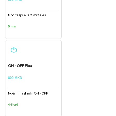
Mbajtësja e SIM Kartelës
0 min
ON - OFF Flex
800 MKD
Ndërrimi i shiritit ON - OFF
4-5 orë