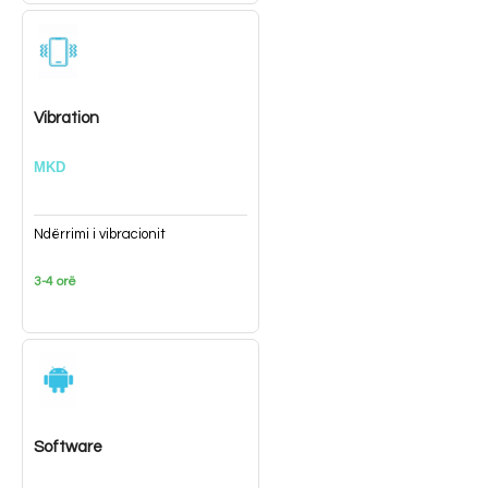
Vibration
MKD
Ndërrimi i vibracionit
3-4 orë
Software