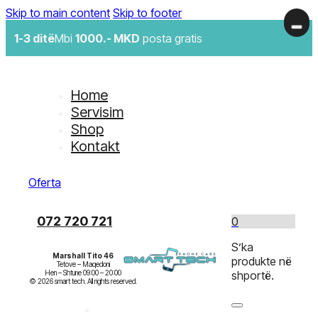
Skip to main content
Skip to footer
1-3 ditë
Mbi
1000.- MKD
posta gratis
Home
Servisim
Shop
Kontakt
Oferta
072 720 721
0
S’ka
Marshall Tito 46
produkte në
Tetove – Maqedoni

Hen – Shtune 09:00 – 20:00

shportë.