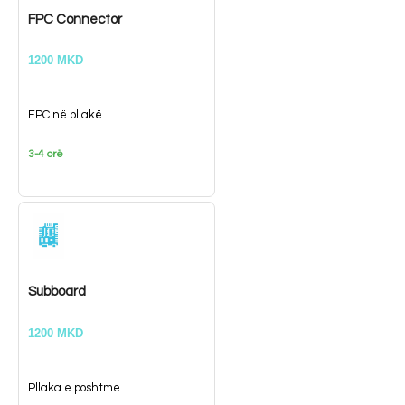
FPC Connector
1200 MKD
FPC në pllakë
3-4 orë
Subboard
1200 MKD
Pllaka e poshtme