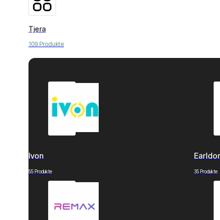
Tjera
109 Produkte
Ivon
Earld
55 Produkte
35 Produkte