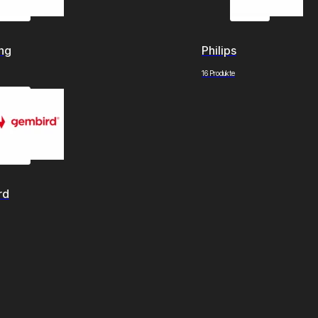
ng
Philips
16 Produkte
rd