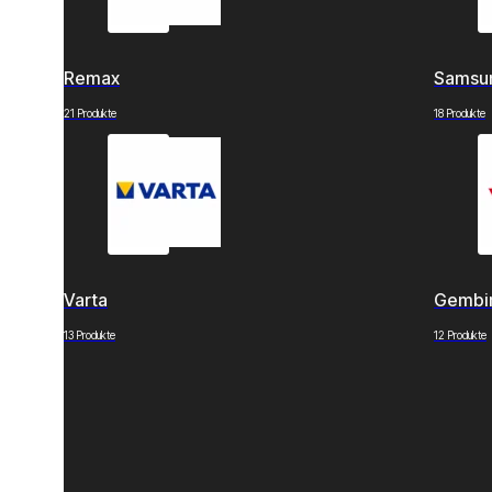
Remax
Samsu
21 Produkte
18 Produkte
Varta
Gembi
13 Produkte
12 Produkte