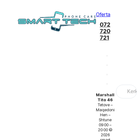
Oferta
072
720
721
Search
...
Marshall
Tito 46
Tetove –
Maqedoni
Hen –
Shtune
09:00 –
20:00 ©
2026
smart