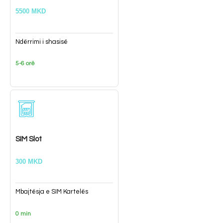
5500 MKD
Ndërrimi i shasisë
5-6 orë
SIM Slot
300 MKD
Mbajtësja e SIM Kartelës
0 min