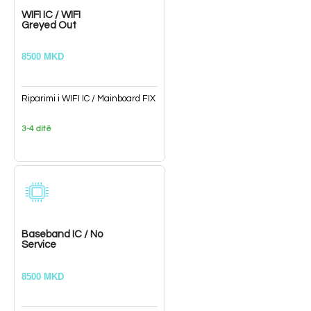
WIFI IC / WIFI
Greyed Out
8500 MKD
Riparimi i WIFI IC / Mainboard FIX
3-4 ditë
Baseband IC / No
Service
8500 MKD