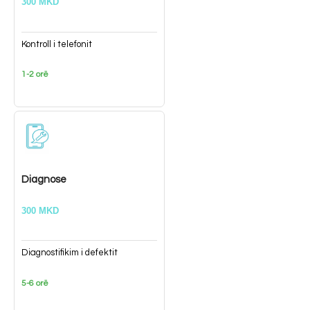
300 MKD
Kontroll i telefonit
1-2 orë
Diagnose
300 MKD
Diagnostifikim i defektit
5-6 orë