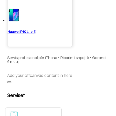
Huawei P40 Lite E
Servis profesional për iPhone • Riparim i shpejtë • Garanci
6 muaj
Add your offcanvas content in here
Serviset