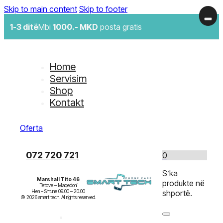
Skip to main content
Skip to footer
1-3 ditë
Mbi
1000.- MKD
posta gratis
Home
Servisim
Shop
Kontakt
Oferta
072 720 721
0
S’ka
Marshall Tito 46
produkte në
Tetove – Maqedoni

Hen – Shtune 09:00 – 20:00

shportë.