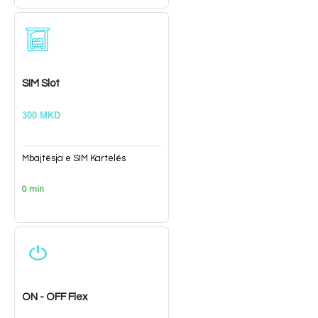
SIM Slot
300 MKD
Mbajtësja e SIM Kartelës
0 min
ON - OFF Flex