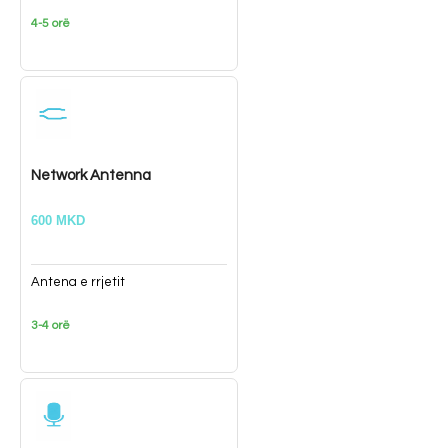
4-5 orë
Network Antenna
600 MKD
Antena e rrjetit
3-4 orë