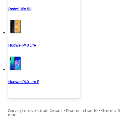
Redmi 15c 5G
Huawei P40 Lite
Huawei P40 Lite E
Servis profesional për Xiaomi • Riparim i shpejtë • Garanci 6
muaj