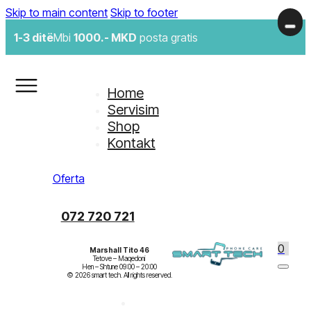
Skip to main content
Skip to footer
1-3 ditë
Mbi
1000.- MKD
posta gratis
Home
Servisim
Shop
Kontakt
Oferta
072 720 721
0
Marshall Tito 46
Tetove – Maqedoni

Hen – Shtune 09:00 – 20:00
