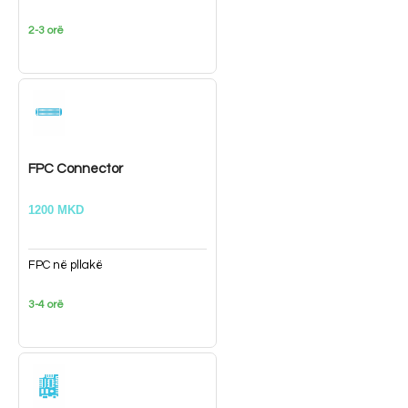
2-3 orë
FPC Connector
1200 MKD
FPC në pllakë
3-4 orë