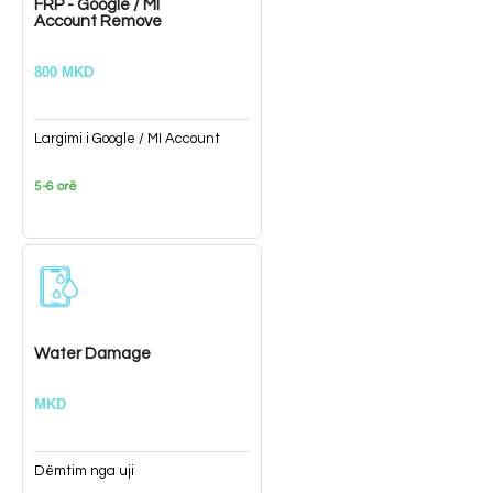
FRP - Google / MI
Account Remove
800 MKD
Largimi i Google / MI Account
5-6 orë
Water Damage
MKD
Dëmtim nga uji