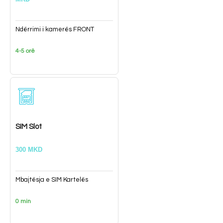
Ndërrimi i kamerës FRONT
4-5 orë
SIM Slot
300 MKD
Mbajtësja e SIM Kartelës
0 min