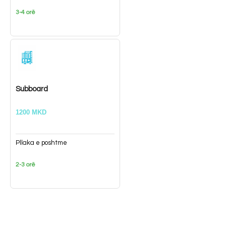
3-4 orë
Subboard
1200 MKD
Pllaka e poshtme
2-3 orë