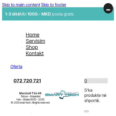
Skip to main content
Skip to footer
1-3 ditë
Mbi
1000.- MKD
posta gratis
Home
Servisim
Shop
Kontakt
Oferta
072 720 721
0
S’ka
Marshall Tito 46
produkte në
Tetove – Maqedoni

Hen – Shtune 09:00 – 20:00

shportë.