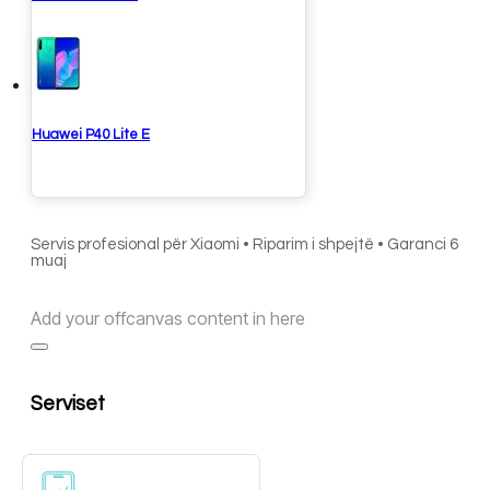
Huawei P40 Lite E
Servis profesional për Xiaomi • Riparim i shpejtë • Garanci 6
muaj
Add your offcanvas content in here
Serviset