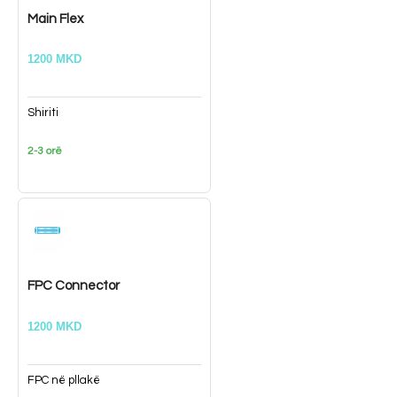
Main Flex
1200 MKD
Shiriti
2-3 orë
FPC Connector
1200 MKD
FPC në pllakë