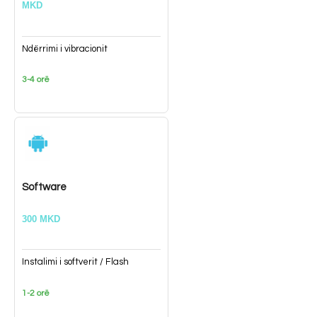
MKD
Ndërrimi i vibracionit
3-4 orë
Software
300 MKD
Instalimi i softverit / Flash
1-2 orë