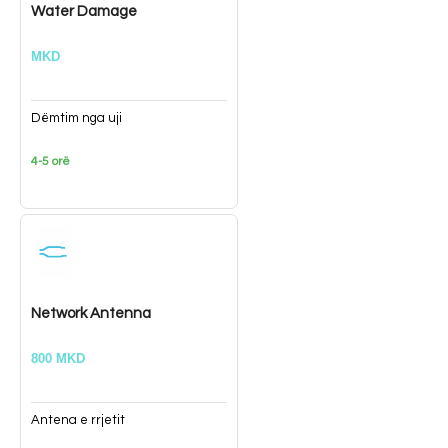
Water Damage
MKD
Dëmtim nga uji
4-5 orë
Network Antenna
800 MKD
Antena e rrjetit